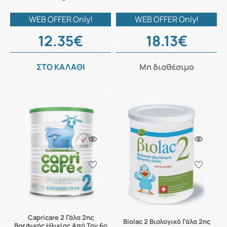
WEB OFFER Only!
WEB OFFER Only!
12.35€
18.13€
ΣΤΟ ΚΑΛΑΘΙ
Μη διαθέσιμο
Capricare 2 Γάλα 2ης
Biolac 2 Βιολογικό Γάλα 2ης
Βρεφικής Ηλικίας Από Τον 6ο