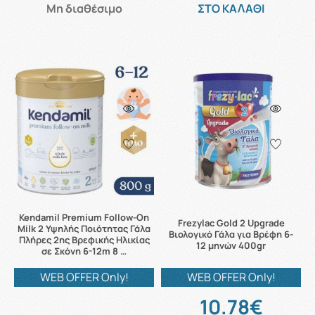
Μη διαθέσιμο
ΣΤΟ ΚΑΛΑΘΙ
Kendamil Premium Follow-On
Frezylac Gold 2 Upgrade
Milk 2 Υψηλής Ποιότητας Γάλα
Βιολογικό Γάλα για Βρέφη 6-
Πλήρες 2ης Βρεφικής Ηλικίας
12 μηνών 400gr
σε Σκόνη 6-12m 8 …
WEB OFFER Only!
WEB OFFER Only!
10.78€