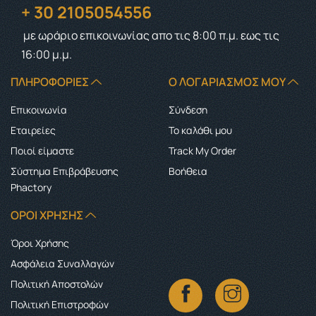
+ 30 2105054556
με ωράριο επικοινωνίας
απο τις 8:00 π.μ. εως τις
16:00 μ.μ.
ΠΛΗΡΟΦΟΡΊΕΣ
Ο ΛΟΓΑΡΙΑΣΜΌΣ ΜΟΥ
Επικοινωνία
Σύνδεση
Εταιρείες
Το καλάθι μου
Ποιοί είμαστε
Track My Order
Σύστημα Επιβράβευσης
Boήθεια
Phactory
ΌΡΟΙ ΧΡΉΣΗΣ
Όροι Χρήσης
Ασφάλεια Συναλλαγών
Πολιτική Αποστολών
Πολιτική Επιστροφών