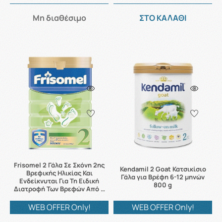
Μη διαθέσιμο
ΣΤΟ ΚΑΛΑΘΙ
Frisomel 2 Γάλα Σε Σκόνη 2ης
Kendamil 2 Goat Κατσικίσιο
Βρεφικής Ηλικίας Και
Γάλα για Βρέφη 6-12 μηνών
Ενδείκνυται Για Τη Ειδική
800 g
Διατροφή Των Βρεφών Από …
WEB OFFER Only!
WEB OFFER Only!