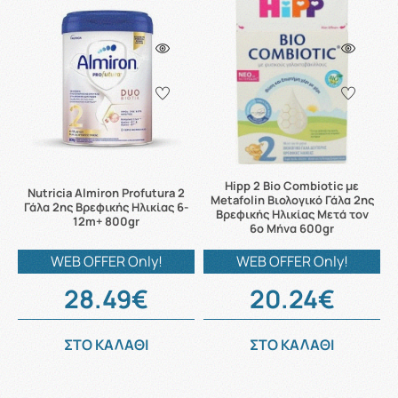
Hipp 2 Bio Combiotic με
Nutricia Almiron Profutura 2
Metafolin Βιολογικό Γάλα 2ης
Γάλα 2ης Βρεφικής Ηλικίας 6-
Βρεφικής Ηλικίας Μετά τον
12m+ 800gr
6ο Μήνα 600gr
WEB OFFER Only!
WEB OFFER Only!
28.49€
20.24€
ΣΤΟ ΚΑΛΑΘΙ
ΣΤΟ ΚΑΛΑΘΙ