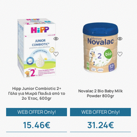
Hipp Junior Combiotic 2+
Novalac 2 Bio Baby Milk
Γάλα για Μικρά Παιδιά από το
Powder 800gr
2ο Έτος, 600gr
WEB OFFER Only!
WEB OFFER Only!
15.46€
31.24€