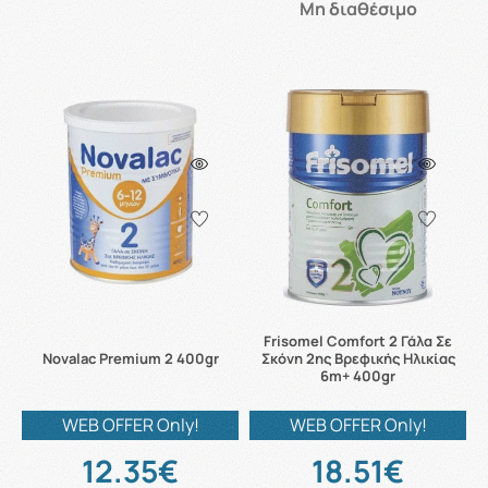
Μη διαθέσιμο
Frisomel Comfort 2 Γάλα Σε
Novalac Premium 2 400gr
Σκόνη 2ης Βρεφικής Ηλικίας
6m+ 400gr
WEB OFFER Only!
WEB OFFER Only!
12.35€
18.51€