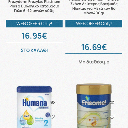
Frezyderm Frezylac Platinum
Σκόνη Δεύτερης Βρεφικής
Plus 2 Βιολογικό Κατσικίσιο
Ηλικίας για Μετά τον 6ο
Γάλα 6 -12 μηνών 400g
Μήνα400gr
WEB OFFER Only!
WEB OFFER Only!
16.95€
16.69€
ΣΤΟ ΚΑΛΑΘΙ
Μη διαθέσιμο