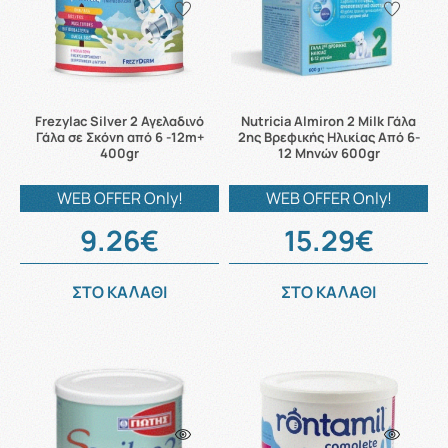
Frezylac Silver 2 Αγελαδινό
Nutricia Almiron 2 Milk Γάλα
Γάλα σε Σκόνη από 6 -12m+
2ης Βρεφικής Ηλικίας Από 6-
400gr
12 Μηνών 600gr
WEB OFFER Only!
WEB OFFER Only!
9.26€
15.29€
ΣΤΟ ΚΑΛΑΘΙ
ΣΤΟ ΚΑΛΑΘΙ