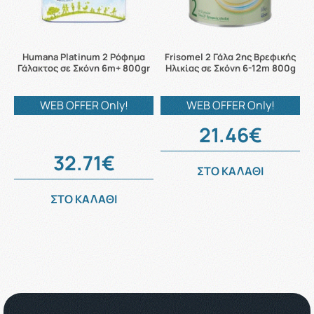
Humana Platinum 2 Ρόφημα
Frisomel 2 Γάλα 2ης Βρεφικής
Γάλακτος σε Σκόνη 6m+ 800gr
Ηλικίας σε Σκόνη 6-12m 800g
WEB OFFER Only!
WEB OFFER Only!
21.46€
32.71€
ΣΤΟ ΚΑΛΑΘΙ
ΣΤΟ ΚΑΛΑΘΙ