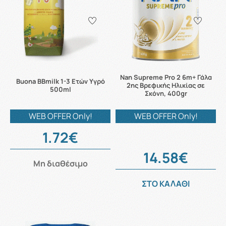
Nan Supreme Pro 2 6m+ Γάλα
Buona BBmilk 1-3 Ετών Υγρό
2ης Βρεφικής Ηλικίας σε
500ml
Σκόνη, 400gr
WEB OFFER Only!
WEB OFFER Only!
1.72€
14.58€
Μη διαθέσιμο
ΣΤΟ ΚΑΛΑΘΙ