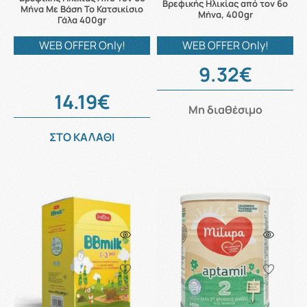
Βρεφικής Ηλικίας από τον 6ο
Μήνα Με Βάση Το Κατσικίσιο
Μήνα, 400gr
Γάλα 400gr
WEB OFFER Only!
WEB OFFER Only!
9.32€
14.19€
Μη διαθέσιμο
ΣΤΟ ΚΑΛΑΘΙ