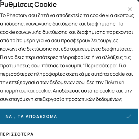
Ρυθμίσεις Cookie
 για αγορές άνω των 49€
Παραλαβή από το Κατάστημα
Το Phactory σου ζητά να αποδεχτείς τα cookie για σκοπούς
Αναζήτηση
απόδοσης, κοινωνικής δικτύωσης και διαφήμισης. Τα
cookie κοινωνικής δικτύωσης και διαφήμισης παρέχονται
από τρίτα μέρη για να σου προσφέρουν λειτουργίες
Αρχική
/
ΜΗΤΕΡΑ ΚΑΙ ΠΑΙΔΙ
/
Βρεφικά Γάλατα
/
Γάλατα Νο 2
κοινωνικής δικτύωσης και εξατομικευμένες διαφημίσεις.
Γάλατα Νο 2
Για να δεις περισσότερες πληροφορίες ή να αλλάξεις τις
34
ΠΡΟΪΟΝΤΑ
προτιμήσεις σου, πάτησε το κουμπί "Περισσότερα". Για
περισσότερες πληροφορίες σχετικά με αυτά τα cookie και
Ταξινόμηση
Προβολή
την επεξεργασία των δεδομένων σου, δες την
Πολιτική
απορρήτου και cookie
. Αποδέχεσαι αυτά τα cookie και την
συνεπαγόμενη επεξεργασία προσωπικών δεδομένων;
ΝΑΙ, ΤΑ ΑΠΟΔΈΧΟΜΑΙ
ΠΕΡΙΣΣΌΤΕΡΑ