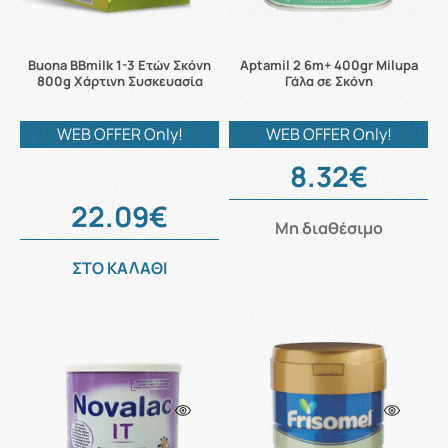
Buona BBmilk 1-3 Ετών Σκόνη
Aptamil 2 6m+ 400gr Milupa
800g Χάρτινη Συσκευασία
Γάλα σε Σκόνη
WEB OFFER Only!
WEB OFFER Only!
8.32€
22.09€
Μη διαθέσιμο
ΣΤΟ ΚΑΛΑΘΙ