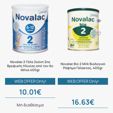
Novalac 2 Γάλα Σκόνη 2ης
Novalac Bio 2 Milk Βιολογικό
Βρεφικής Ηλικίας από τον 6ο
Ρόφημα Γάλακτος, 400gr
Μήνα 400gr
WEB OFFER Only!
WEB OFFER Only!
10.01€
16.63€
Μη διαθέσιμο