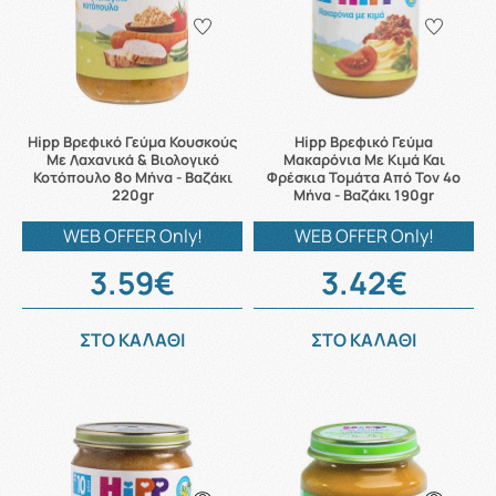
Hipp Βρεφικό Γεύμα Koυσκούς
Hipp Βρεφικό Γεύμα
Με Λαχανικά & Βιολογικό
Μακαρόνια Με Κιμά Και
Κοτόπουλο 8o Μήνα - Βαζάκι
Φρέσκια Τομάτα Από Τον 4ο
220gr
Μήνα - Βαζάκι 190gr
WEB OFFER Only!
WEB OFFER Only!
3.59€
3.42€
ΣΤΟ ΚΑΛΑΘΙ
ΣΤΟ ΚΑΛΑΘΙ