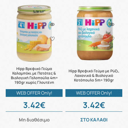
Hipp Βρεφικό Γεύμα
Hipp Βρεφικό Γεύμα με Ρύζι,
Καλαμπόκι με Πατάτες &
Λαχανικά & Βιολογικό
Βιολογική Γαλοπούλα 4m+
Κοτόπουλο 5m+ 190gr
190gr χωρίς Γλουτένη
WEB OFFER Only!
WEB OFFER Only!
3.42€
3.42€
Μη διαθέσιμο
ΣΤΟ ΚΑΛΑΘΙ