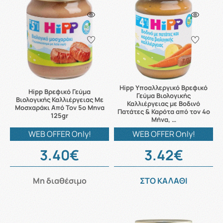
Hipp Υποαλλεργικό Βρεφικό
Hipp Βρεφικό Γεύμα
Γεύμα Βιολογικής
Βιολογικής Καλλιέργειας Με
Καλλιέργειας με Βοδινό
Μοσχαράκι Από Τον 5ο Μηνα
Πατάτες & Καρότα από τον 4ο
125gr
Μήνα, …
WEB OFFER Only!
WEB OFFER Only!
3.40€
3.42€
Μη διαθέσιμο
ΣΤΟ ΚΑΛΑΘΙ