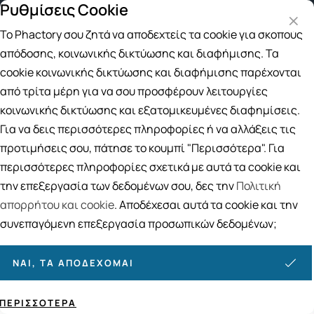
Ρυθμίσεις Cookie
Δωρεάν μεταφορικά για αγορές άνω των 49
Το Phactory σου ζητά να αποδεχτείς τα cookie για σκοπούς
Αναζήτηση
απόδοσης, κοινωνικής δικτύωσης και διαφήμισης. Τα
cookie κοινωνικής δικτύωσης και διαφήμισης παρέχονται
από τρίτα μέρη για να σου προσφέρουν λειτουργίες
Αρχική
/
ΜΗΤΕΡΑ ΚΑΙ ΠΑΙΔΙ
/
Βρεφική και Παιδική Διατροφή και Ανάπτυξη
/
Έτοιμα Γεύματα
κοινωνικής δικτύωσης και εξατομικευμένες διαφημίσεις.
Έτοιμα Γεύματα
Για να δεις περισσότερες πληροφορίες ή να αλλάξεις τις
προτιμήσεις σου, πάτησε το κουμπί "Περισσότερα". Για
10
ΠΡΟΪΟΝΤΑ
περισσότερες πληροφορίες σχετικά με αυτά τα cookie και
Ταξινόμηση
Προβολή
την επεξεργασία των δεδομένων σου, δες την
Πολιτική
απορρήτου και cookie
. Αποδέχεσαι αυτά τα cookie και την
συνεπαγόμενη επεξεργασία προσωπικών δεδομένων;
ΝΑΙ, ΤΑ ΑΠΟΔΈΧΟΜΑΙ
ΠΕΡΙΣΣΌΤΕΡΑ