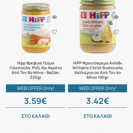
Hipp Βρεφικό Γεύμα
HiPP Φρουτόκρεμα Αχλάδι
Γαλοπούλα, Ρύζι Και Καρότα
Williams Christ Βιολογικής
Από Τον 8ο Μήνα - Βαζάκι
Καλλιέργειας Από Τον 4ο
220gr
Μήνα 190gr
WEB OFFER Only!
WEB OFFER Only!
3.59€
3.42€
ΣΤΟ ΚΑΛΑΘΙ
ΣΤΟ ΚΑΛΑΘΙ