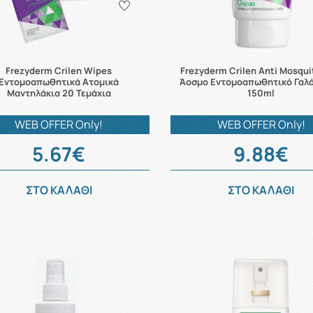
Frezyderm Crilen Wipes
Frezyderm Crilen Anti Mosqu
Εντομοαπωθητικά Ατομικά
Άοσμο Εντομοαπωθητικό Γαλ
Μαντηλάκια 20 Τεμάχια
150ml
WEB OFFER Only!
WEB OFFER Only!
5.67€
9.88€
ΣΤΟ ΚΑΛΑΘΙ
ΣΤΟ ΚΑΛΑΘΙ