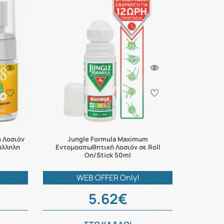
 Λοσιόν
Jungle Formula Maximum
τάλληλη
Εντομοαπωθητική Λοσιόν σε Roll
On/Stick 50ml
WEB OFFER Only!
5.62€