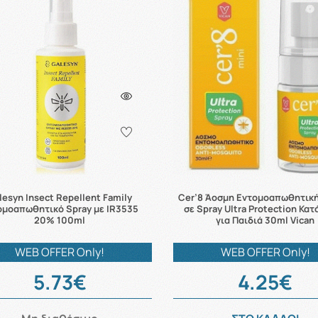
lesyn Insect Repellent Family
Cer’8 Άοσμη Εντομοαπωθητική
ομοαπωθητικό Spray με IR3535
σε Spray Ultra Protection Κα
20% 100ml
για Παιδιά 30ml Vican
WEB OFFER Only!
WEB OFFER Only!
5.73€
4.25€