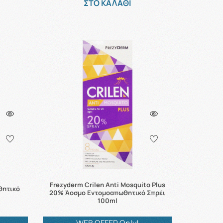
ΣΤΟ ΚΑΛΑΘΙ
Frezyderm Crilen Anti Mosquito Plus
θητικό
20% Άοσμο Εντομοαπωθητικό Σπρέι
100ml