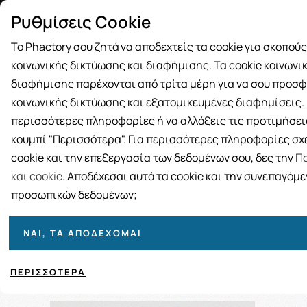
Δωρεάν μεταφορικά για αγορές άνω
Παραλ
Ρυθμίσεις Cookie
των 49€
Το Phactory σου ζητά να αποδεχτείς τα cookie για σκοπού
κοινωνικής δικτύωσης και διαφήμισης. Τα cookie κοινωνι
διαφήμισης παρέχονται από τρίτα μέρη για να σου προσφ
κοινωνικής δικτύωσης και εξατομικευμένες διαφημίσεις. Γ
BRANDS
ΓΥΝΑΙΚΑ
ΑΝΔΡΑΣ
ΜΗΤΕΡΑ ΚΑΙ 
περισσότερες πληροφορίες ή να αλλάξεις τις προτιμήσεις
κουμπί "Περισσότερα". Για περισσότερες πληροφορίες σχε
Αρχι
cookie και την επεξεργασία των δεδομένων σου, δες την
Πο
και cookie
. Αποδέχεσαι αυτά τα cookie και την συνεπαγόμ
προσωπικών δεδομένων;
ΝΑΙ, ΤΑ ΑΠΟΔΈΧΟΜΑΙ
Ταξινόμηση
Προβολή
ΠΕΡΙΣΣΌΤΕΡΑ