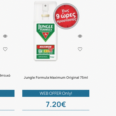
θητικό
Jungle Formula Maximum Original 75ml
WEB OFFER Only!
7.20€