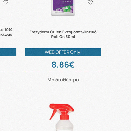
ito 10%
Frezyderm Crilen Εντομοαπωθητικό
άκτωμα
Roll On 50ml
WEB OFFER Only!
8.86€
Μη διαθέσιμο