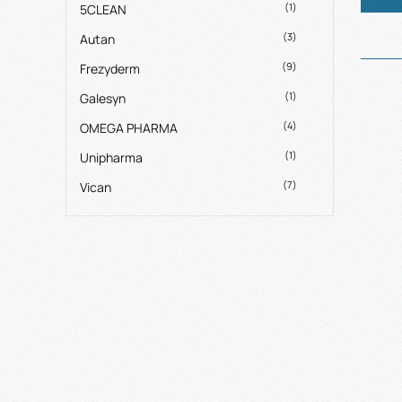
(1)
5CLEAN
(3)
Autan
(9)
Frezyderm
(1)
Galesyn
(4)
OMEGA PHARMA
(1)
Unipharma
(7)
Vican