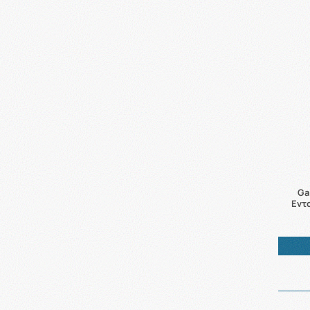
Ga
Εντ