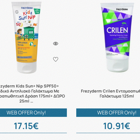
ezyderm Kids Sun+ Nip SPF50+
δικό Αντηλιακό Γαλάκτωμα Με
Frezyderm Crilen Εντομοαπω
οαπωθητική Δράση 175ml+ ΔΩΡΟ
Γαλάκτωμα 125ml
25ml …
WEB OFFER Only!
WEB OFFER Only!
17.15€
10.91€