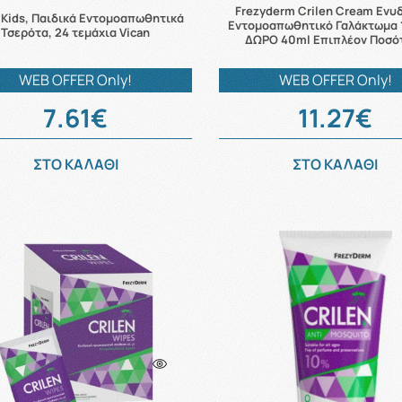
Frezyderm Crilen Cream Ενυ
 Kids, Παιδικά Εντομοαπωθητικά
Εντομοαπωθητικό Γαλάκτωμα 
Τσερότα, 24 τεμάχια Vican
ΔΩΡΟ 40ml Επιπλέον Ποσό
WEB OFFER Only!
WEB OFFER Only!
7.61€
11.27€
ΣΤΟ ΚΑΛΑΘΙ
ΣΤΟ ΚΑΛΑΘΙ