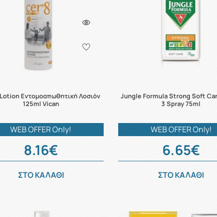
 Lotion Εντομοαπωθητική Λοσιόν
Jungle Formula Strong Soft Car
125ml Vican
3 Spray 75ml
WEB OFFER Only!
WEB OFFER Only!
8.16€
6.65€
ΣΤΟ ΚΑΛΑΘΙ
ΣΤΟ ΚΑΛΑΘΙ