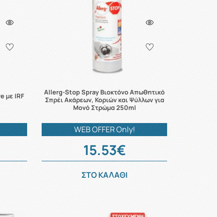
Allerg-Stop Spray Βιοκτόνο Απωθητικό
e με IRF
Σπρέι Ακάρεων, Κοριών και Ψύλλων για
Μονό Στρώμα 250ml
WEB OFFER Only!
15.53€
ΣΤΟ ΚΑΛΑΘΙ