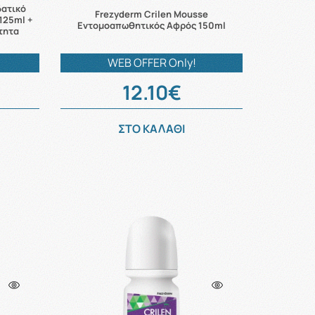
δατικό
Frezyderm Crilen Mousse
125ml +
Εντομοαπωθητικός Αφρός 150ml
τητα
WEB OFFER Only!
12.10€
ΣΤΟ ΚΑΛΑΘΙ