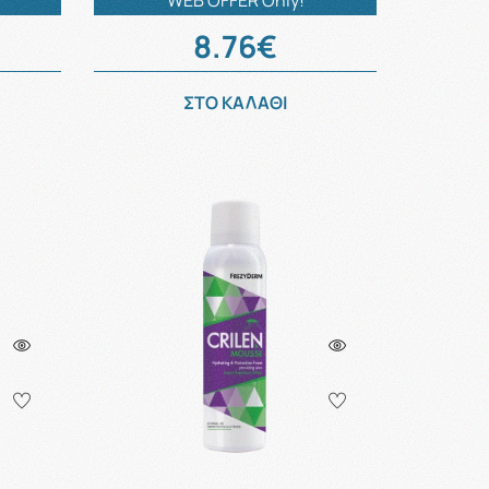
WEB OFFER Only!
8.76€
ΣΤΟ ΚΑΛΑΘΙ