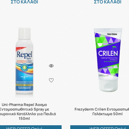
ΣΤΟ ΚΑΛΑΘΙ
ΣΤΟ ΚΑΛΑΘΙ
Uni-Pharma Repel Άοσμο
Εντομοαπωθητικό Spray με
Frezyderm Crilen Εντομοαπω
ουρονικό Κατάλληλο για Παιδιά
Γαλάκτωμα 50ml
150ml