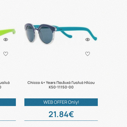
Γυαλιά
Chicco 4+ Years Παιδικά Γυαλιά Ηλίου
0
K50-11150-00
WEB OFFER Only!
21.84€