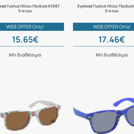
ead Γυαλιά Ηλίου Παιδικά K1087
Eyelead Γυαλιά Ηλίου Παιδικ
5+ετών
5+ετών
WEB OFFER Only!
WEB OFFER Only!
15.65€
17.46€
Μη διαθέσιμο
Μη διαθέσιμο