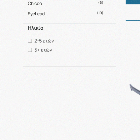
(6)
Chicco
(19)
EyeLead
Ηλικία
2-5 ετών
5+ ετών