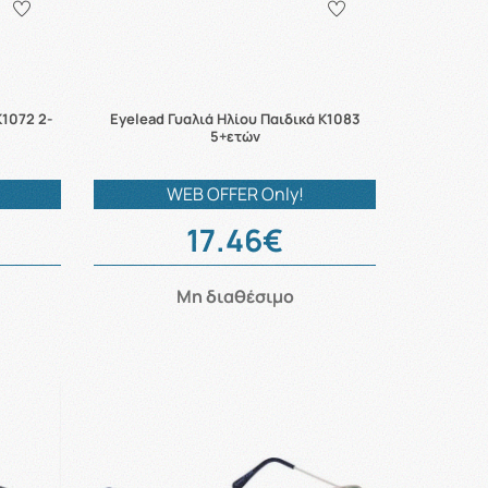
K1072 2-
Eyelead Γυαλιά Ηλίου Παιδικά K1083
5+ετών
WEB OFFER Only!
17.46€
Μη διαθέσιμο