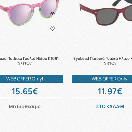
ead Παιδικά Γυαλιά Ηλίου K1091
EyeLead Παιδικά Γυαλιά Ηλίου 
5+ετών
5 ετών
WEB OFFER Only!
WEB OFFER Only!
15.65€
11.97€
Μη διαθέσιμο
ΣΤΟ ΚΑΛΑΘΙ