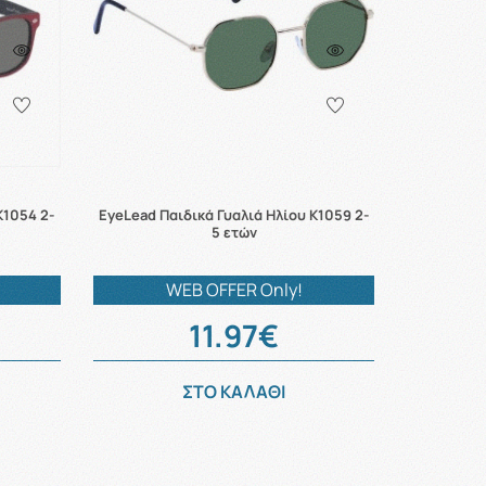
K1054 2-
EyeLead Παιδικά Γυαλιά Ηλίου K1059 2-
5 ετών
WEB OFFER Only!
11.97€
ΣΤΟ ΚΑΛΑΘΙ