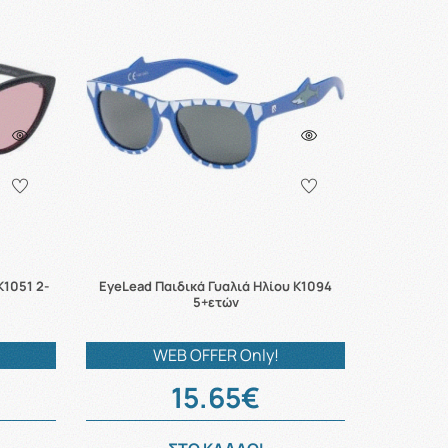
Κ1051 2-
EyeLead Παιδικά Γυαλιά Ηλίου K1094
5+ετών
WEB OFFER Only!
15.65€