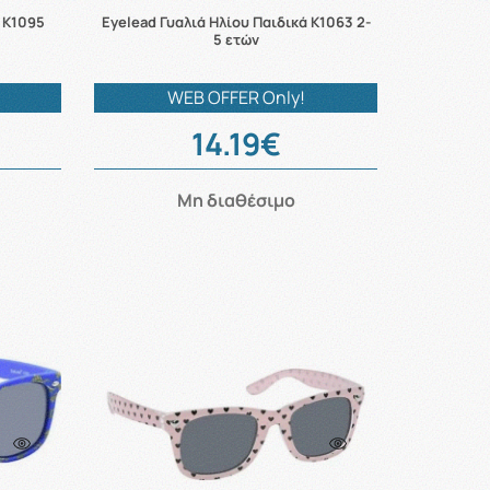
ά K1095
Eyelead Γυαλιά Ηλίου Παιδικά K1063 2-
5 ετών
WEB OFFER Only!
14.19€
Μη διαθέσιμο