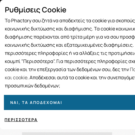
Δωρεάν μεταφορικά για αγορές άνω
Παραλ
Ρυθμίσεις Cookie
των 49€
Το Phactory σου ζητά να αποδεχτείς τα cookie για σκοπού
κοινωνικής δικτύωσης και διαφήμισης. Τα cookie κοινωνι
διαφήμισης παρέχονται από τρίτα μέρη για να σου προσφ
κοινωνικής δικτύωσης και εξατομικευμένες διαφημίσεις. Γ
BRANDS
ΓΥΝΑΙΚΑ
ΑΝΔΡΑΣ
ΜΗΤΕΡΑ ΚΑΙ 
περισσότερες πληροφορίες ή να αλλάξεις τις προτιμήσεις
κουμπί "Περισσότερα". Για περισσότερες πληροφορίες σχε
Αρχικ
cookie και την επεξεργασία των δεδομένων σου, δες την
Πο
και cookie
. Αποδέχεσαι αυτά τα cookie και την συνεπαγόμ
προσωπικών δεδομένων;
ΝΑΙ, ΤΑ ΑΠΟΔΈΧΟΜΑΙ
Ταξινόμηση
Προβολή
ΠΕΡΙΣΣΌΤΕΡΑ