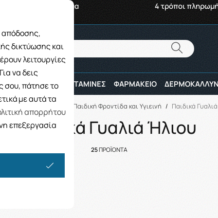
αβή από το Κατάστημα
4 τρόποι πληρωμ
ς απόδοσης,
Αναζήτηση
κής δικτύωσης και
Αναζήτηση
έρουν λειτουργίες
ια να δεις
ΠΑΙΔΙ
ΑΘΛΗΤΕΣ
ΒΙΤΑΜΙΝΕΣ
ΦΑΡΜΑΚΕΙΟ
ΔΕΡΜΟΚΑΛΛΥΝ
 σου, πάτησε το
τικά με αυτά τα
ή
/
ΜΗΤΕΡΑ ΚΑΙ ΠΑΙΔΙ
/
Παιδική Φροντίδα και Υγιεινή
/
Παιδικά Γυαλι
λιτική απορρήτου
Παιδικά Γυαλιά Ήλιου
ενη επεξεργασία
25
ΠΡΟΪΟΝΤΑ