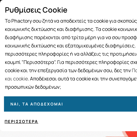
Δωρεάν μεταφορικά για αγορές άνω
Παραλ
Ρυθμίσεις Cookie
των 49€
Το Phactory σου ζητά να αποδεχτείς τα cookie για σκοπού
κοινωνικής δικτύωσης και διαφήμισης. Τα cookie κοινωνι
διαφήμισης παρέχονται από τρίτα μέρη για να σου προσφ
κοινωνικής δικτύωσης και εξατομικευμένες διαφημίσεις. Γ
BRANDS
ΓΥΝΑΙΚΑ
ΑΝΔΡΑΣ
ΜΗΤΕΡΑ ΚΑΙ 
περισσότερες πληροφορίες ή να αλλάξεις τις προτιμήσεις
κουμπί "Περισσότερα". Για περισσότερες πληροφορίες σχε
cookie και την επεξεργασία των δεδομένων σου, δες την
Πο
και cookie
. Αποδέχεσαι αυτά τα cookie και την συνεπαγόμ
προσωπικών δεδομένων;
ΝΑΙ, ΤΑ ΑΠΟΔΈΧΟΜΑΙ
ΠΕΡΙΣΣΌΤΕΡΑ