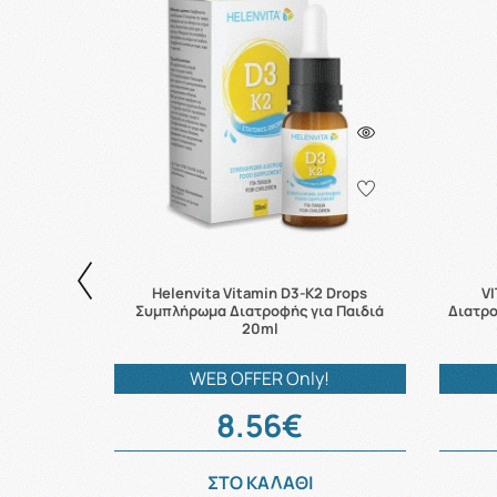
 Διατροφής
Helenvita Vitamin D3-K2 Drops
VI
eng, 40
Συμπλήρωμα Διατροφής για Παιδιά
Διατρο
ς
20ml
!
WEB OFFER Only!
8.56€
ΣΤΟ ΚΑΛΑΘΙ