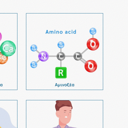
ία
Αμινοξέα