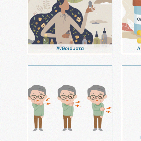
Ανθοϊάματα
Λ