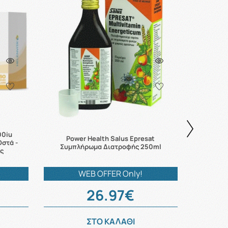
00iu
Power Health Salus Epresat
στά -
Power He
Συμπλήρωμα Διατροφής 250ml
ες
WEB OFFER Only!
26.97€
ΣΤΟ ΚΑΛΑΘΙ