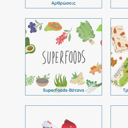
Αρθρώσεις
SuperFoods-Bότανα
Τρ