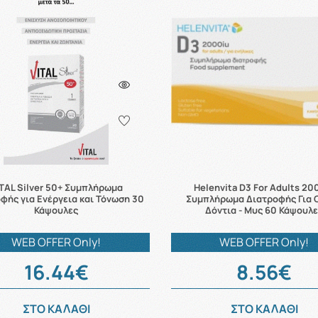
TAL Silver 50+ Συμπλήρωμα
Helenvita D3 For Adults 20
φής για Ενέργεια και Τόνωση 30
Συμπλήρωμα Διατροφής Για Ο
Κάψουλες
Δόντια - Μυς 60 Κάψουλ
WEB OFFER Only!
WEB OFFER Only!
16.44€
8.56€
ΣΤΟ ΚΑΛΑΘΙ
ΣΤΟ ΚΑΛΑΘΙ