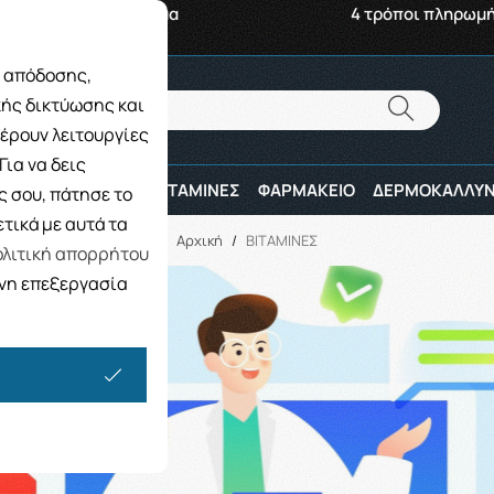
αβή από το Κατάστημα
4 τρόποι πληρωμ
ς απόδοσης,
Αναζήτηση
κής δικτύωσης και
Αναζήτηση
έρουν λειτουργίες
ια να δεις
ΠΑΙΔΙ
ΑΘΛΗΤΕΣ
ΒΙΤΑΜΙΝΕΣ
ΦΑΡΜΑΚΕΙΟ
ΔΕΡΜΟΚΑΛΛΥΝ
 σου, πάτησε το
τικά με αυτά τα
Αρχική
/
ΒΙΤΑΜΙΝΕΣ
λιτική απορρήτου
ενη επεξεργασία