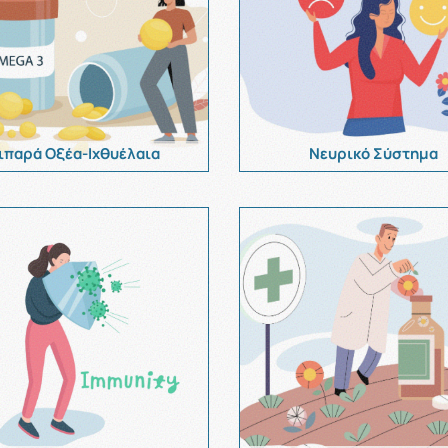
ιπαρά Οξέα-Ιχθυέλαια
Νευρικό Σύστημα