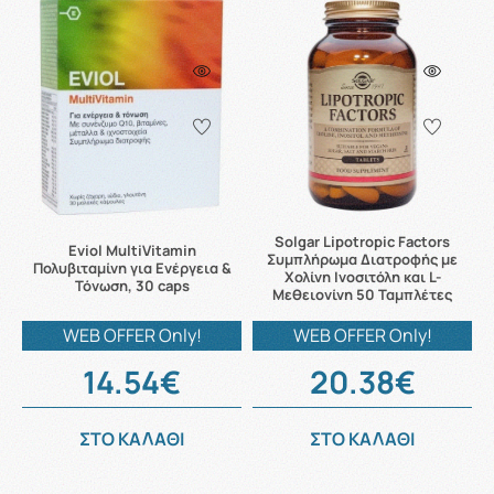
Solgar Lipotropic Factors
Eviol MultiVitamin
Συμπλήρωμα Διατροφής με
Πολυβιταμίνη για Ενέργεια &
Χολίνη Ινοσιτόλη και L-
Τόνωση, 30 caps
Μεθειονίνη 50 Ταμπλέτες
WEB OFFER Only!
WEB OFFER Only!
14.54€
20.38€
ΣΤΟ ΚΑΛΑΘΙ
ΣΤΟ ΚΑΛΑΘΙ