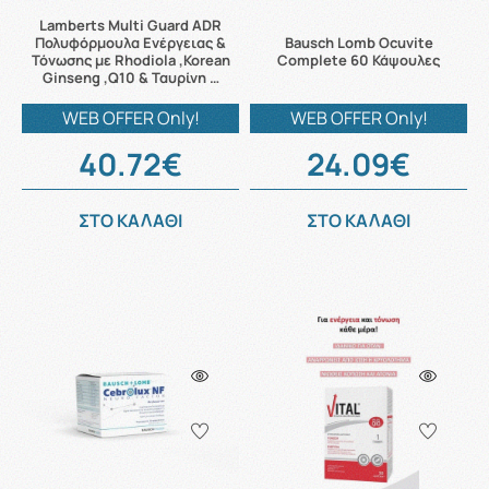
Lamberts Multi Guard ADR
Πολυφόρμουλα Ενέργειας &
Bausch Lomb Ocuvite
Τόνωσης με Rhodiola ,Korean
Complete 60 Κάψουλες
Ginseng ,Q10 & Ταυρίνη …
WEB OFFER Only!
WEB OFFER Only!
40.72€
24.09€
ΣΤΟ ΚΑΛΑΘΙ
ΣΤΟ ΚΑΛΑΘΙ