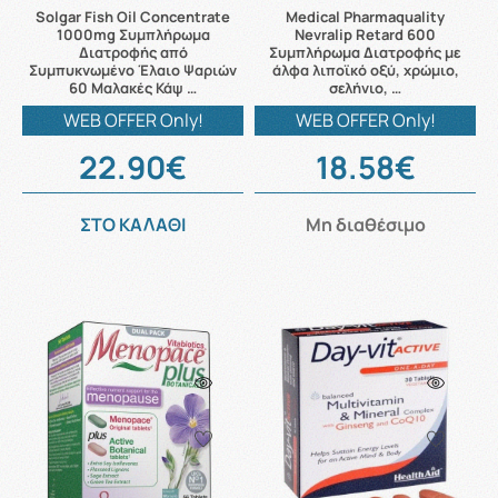
Solgar Fish Oil Concentrate
Medical Pharmaquality
1000mg Συμπλήρωμα
Nevralip Retard 600
Διατροφής από
Συμπλήρωμα Διατροφής με
Συμπυκνωμένο Έλαιο Ψαριών
άλφα λιποϊκό οξύ, χρώμιο,
60 Μαλακές Κάψ …
σελήνιο, …
WEB OFFER Only!
WEB OFFER Only!
22.90€
18.58€
ΣΤΟ ΚΑΛΑΘΙ
Μη διαθέσιμο