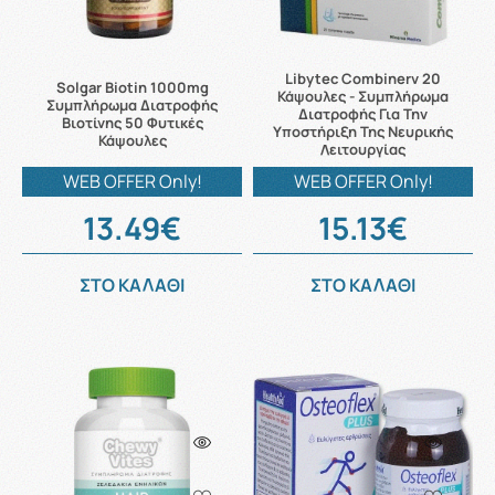
Libytec Combinerv 20
Solgar Biotin 1000mg
Κάψουλες - Συμπλήρωμα
Συμπλήρωμα Διατροφής
Διατροφής Για Την
Βιοτίνης 50 Φυτικές
Υποστήριξη Της Νευρικής
Κάψουλες
Λειτουργίας
WEB OFFER Only!
WEB OFFER Only!
13.49€
15.13€
ΣΤΟ ΚΑΛΑΘΙ
ΣΤΟ ΚΑΛΑΘΙ