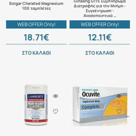
Ginseng G115 Συμπλήρωμα
Solgar Chelated Magnesium
Διατροφής για την Μνήμη -
100 ταμπλέτες
Συγκέντρωση -
Ανοσοποιητικό …
WEB OFFER Only!
WEB OFFER Only!
18.71€
12.11€
ΣΤΟ ΚΑΛΑΘΙ
ΣΤΟ ΚΑΛΑΘΙ