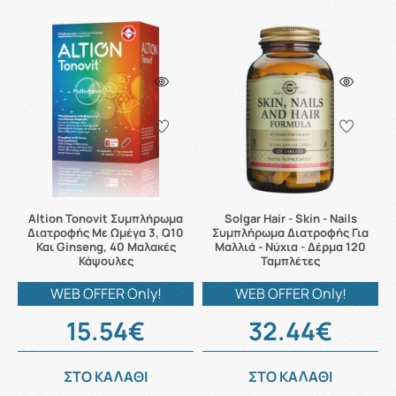
Altion Tonovit Συμπλήρωμα
Solgar Hair - Skin - Nails
Διατροφής Με Ωμέγα 3, Q10
Συμπλήρωμα Διατροφής Για
Και Ginseng, 40 Μαλακές
Μαλλιά - Νύχια - Δέρμα 120
Κάψουλες
Ταμπλέτες
WEB OFFER Only!
WEB OFFER Only!
15.54€
32.44€
ΣΤΟ ΚΑΛΑΘΙ
ΣΤΟ ΚΑΛΑΘΙ