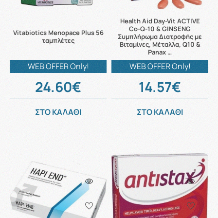
Health Aid Day-Vit ACTIVE
Co-Q-10 & GINSENG
Vitabiotics Menopace Plus 56
Συμπλήρωμα Διατροφής με
ταμπλέτες
Βιταμίνες, Μέταλλα, Q10 &
Panax …
WEB OFFER Only!
WEB OFFER Only!
24.60€
14.57€
ΣΤΟ ΚΑΛΑΘΙ
ΣΤΟ ΚΑΛΑΘΙ