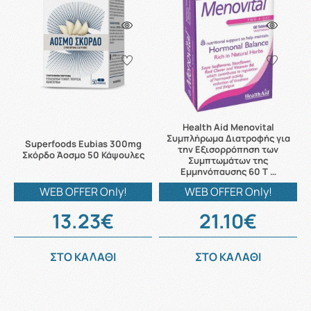
Health Aid Menovital
Συμπλήρωμα Διατροφής για
Superfoods Eubias 300mg
την Εξισορρόπηση των
Σκόρδο Άοσμο 50 Κάψουλες
Συμπτωμάτων της
Εμμηνόπαυσης 60 Τ …
WEB OFFER Only!
WEB OFFER Only!
13.23€
21.10€
ΣΤΟ ΚΑΛΑΘΙ
ΣΤΟ ΚΑΛΑΘΙ