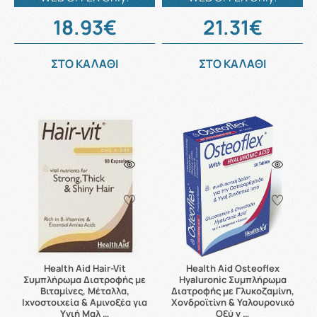
18.93€
21.31€
ΣΤΟ ΚΑΛΑΘΙ
ΣΤΟ ΚΑΛΑΘΙ
Health Aid Hair-Vit
Health Aid Osteoflex
Συμπλήρωμα Διατροφής με
Hyaluronic Συμπλήρωμα
Βιταμίνες, Μέταλλα,
Διατροφής με Γλυκοζαμίνη,
Ιχνοστοιχεία & Αμινοξέα για
Χονδροϊτίνη & Υαλουρονικό
Υγιή Μαλ …
Οξύ γ …