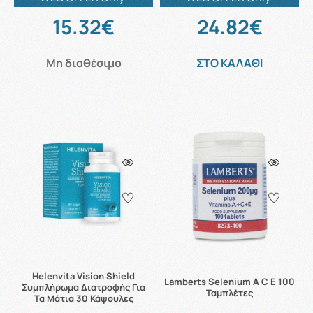
15.32€
24.82€
Μη διαθέσιμο
ΣΤΟ ΚΑΛΑΘΙ
Helenvita Vision Shield
Lamberts Selenium A C E 100
Συμπλήρωμα Διατροφής Για
Ταμπλέτες
Τα Μάτια 30 Κάψουλες