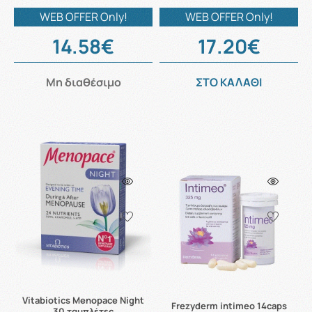
WEB OFFER Only!
WEB OFFER Only!
14.58€
17.20€
Μη διαθέσιμο
ΣΤΟ ΚΑΛΑΘΙ
Vitabiotics Menopace Night
Frezyderm intimeo 14caps
30 ταμπλέτες