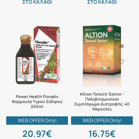
ΣΤΟ ΚΑΛΑΘΙ
ΣΤΟ ΚΑΛΑΘΙ
Altion Tonovit Senior -
Power Health Floradix
Πολυβιταμινούχο
Φόρμουλα Υγρού Σίδηρου
Συμπλήρωμα Διατροφής, 40
250ml
Κάψουλες
WEB OFFER Only!
WEB OFFER Only!
20.97€
16.75€