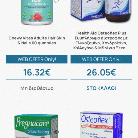
Health Aid Osteoflex Plus
Chewy Vites Adults Hair Skin
Συμπλήρωμα Διατροφής με
& Nails 60 gummies
Γλυκοζαμίνη, Χονδροϊτίνη,
Κολλαγόνο & MSM για Ξεκο …
WEB OFFER Only!
WEB OFFER Only!
16.32€
26.05€
Μη διαθέσιμο
ΣΤΟ ΚΑΛΑΘΙ