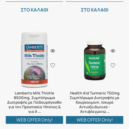
ΣΤΟ ΚΑΛΑΘΙ
ΣΤΟ ΚΑΛΑΘΙ
Lamberts Milk Thistle
Health Aid Turmeric 750mg
8500mg, Συμπλήρωμα
Συμπλήρωμα Διατροφής με
Διατροφής με Γαϊδουράγκαθο
Κουρκουμίνη, Ισχυρό
για την Προστασία Ήπατος &
Αντιοξειδωτικό -
για Α …
Αντιφλεγμονώ …
WEB OFFER Only!
WEB OFFER Only!