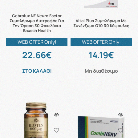
Cebrolux NF Neuro Factor
Συμπλήρωμα Διατροφής Για
Vital Plus Συμπλήρωμα Με
Την Όραση 30 Φακελάκια
Συνένζυμο Q10 30 Κάψουλες
Bausch Health
WEB OFFER Only!
WEB OFFER Only!
22.66€
14.19€
ΣΤΟ ΚΑΛΑΘΙ
Μη διαθέσιμο