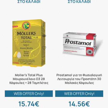
ΣΤΟ ΚΑΛΑΘΙ
ΣΤΟ ΚΑΛΑΘΙ
Moller's Total Plus
Prostamol για τη Φυσιολογική
Μουρουνέλαιο Ω3 28
Λειτουργία του Προστάτη 30
Κάψουλες + 28 Ταμπλέτες
Μαλακές Κάψουλες
WEB OFFER Only!
WEB OFFER Only!
15.74€
14.56€