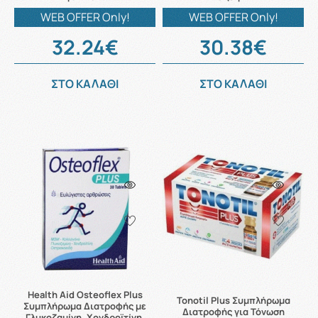
WEB OFFER Only!
WEB OFFER Only!
32.24€
30.38€
ΣΤΟ ΚΑΛΑΘΙ
ΣΤΟ ΚΑΛΑΘΙ
Health Aid Osteoflex Plus
Tonotil Plus Συμπλήρωμα
Συμπλήρωμα Διατροφής με
Διατροφής για Τόνωση
Γλυκοζαμίνη, Χονδροϊτίνη,