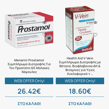
Health Aid V-Vein
Menarini Prostamol
Συμπλήρωμα Διατροφής με
Συμπλήρωμα Διατροφής Για
Βότανα, Βιοφλαβονοειδή &
Τον Προστάτη 60 Μαλακές
Βιταμίνες για Υγιές
Κάψουλες
Κυκλοφορικό τ …
WEB OFFER Only!
WEB OFFER Only!
26.42€
18.60€
ΣΤΟ ΚΑΛΑΘΙ
ΣΤΟ ΚΑΛΑΘΙ