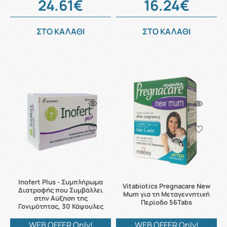
24.61€
16.24€
ΣΤΟ ΚΑΛΑΘΙ
ΣΤΟ ΚΑΛΑΘΙ
Inofert Plus - Συμπλήρωμα
Vitabiotics Pregnacare New
Διατροφής που Συμβάλλει
Mum για τη Μεταγεννητική
στην Αύξηση της
Περίοδο 56Tabs
Γονιμότητας, 30 Κάψουλες
WEB OFFER Only!
WEB OFFER Only!