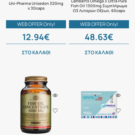
Lamberts Omega 3 Ultra Pure
Uni-Pharma Urisedon 320mg
Fish Oil 1300mg Συμπλήρωμα
x 30caps
Ω3 Λιπαρών Οξέων, 60caps
WEB OFFER Only!
WEB OFFER Only!
12.94€
48.63€
ΣΤΟ ΚΑΛΑΘΙ
ΣΤΟ ΚΑΛΑΘΙ