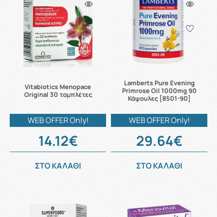
Lamberts Pure Evening
Vitabiotics Menopace
Primrose Oil 1000mg 90
Original 30 ταμπλέτες
Κάψουλες [8501-90]
WEB OFFER Only!
WEB OFFER Only!
14.12€
29.64€
ΣΤΟ ΚΑΛΑΘΙ
ΣΤΟ ΚΑΛΑΘΙ