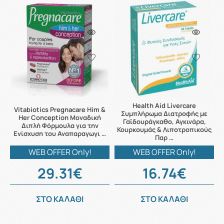
Health Aid Livercare
Vitabiotics Pregnacare Him &
Συμπλήρωμα Διατροφής με
Her Conception Μοναδική
Γαϊδουράγκαθο, Αγκινάρα,
Διπλή Φόρμουλα για την
Κουρκουμάς & Λιποτροπικούς
Ενίσχυση του Αναπαραγωγι …
Παρ …
WEB OFFER Only!
WEB OFFER Only!
29.31€
16.74€
ΣΤΟ ΚΑΛΑΘΙ
ΣΤΟ ΚΑΛΑΘΙ