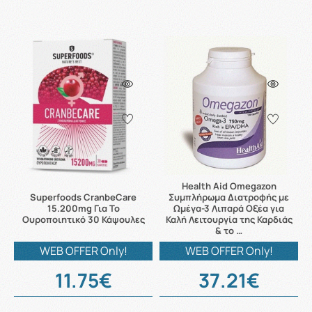
Health Aid Omegazon
Superfoods CranbeCare
Συμπλήρωμα Διατροφής με
15.200mg Για Το
Ωμέγα-3 Λιπαρά Οξέα για
Ουροποιητικό 30 Κάψουλες
Καλή Λειτουργία της Καρδιάς
& το …
WEB OFFER Only!
WEB OFFER Only!
11.75€
37.21€