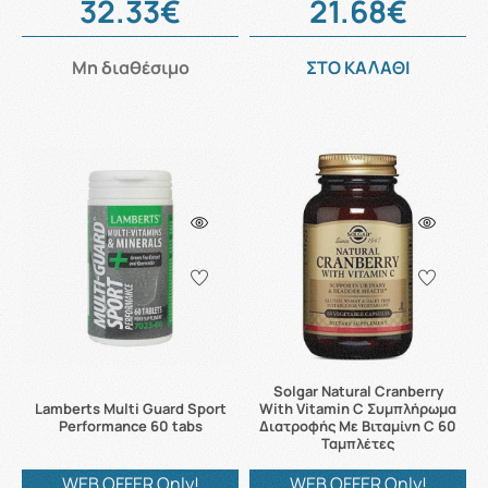
32.33€
21.68€
Μη διαθέσιμο
ΣΤΟ ΚΑΛΑΘΙ
Solgar Natural Cranberry
Lamberts Multi Guard Sport
With Vitamin C Συμπλήρωμα
Performance 60 tabs
Διατροφής Με Βιταμίνη C 60
Ταμπλέτες
WEB OFFER Only!
WEB OFFER Only!