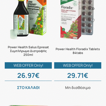
Power Health Salus Epresat
Power Health Floradix Tablets
Συμπλήρωμα Διατροφής
84tabs
250ml
WEB OFFER Only!
WEB OFFER Only!
26.97€
29.71€
ΣΤΟ ΚΑΛΑΘΙ
Μη διαθέσιμο