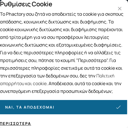
Ρυθμίσεις Cookie
 αγορές άνω των 49€
Παραλαβή από το Κατάστημα
Το Phactory σου ζητά να αποδεχτείς τα cookie για σκοπούς
Αναζήτηση
απόδοσης, κοινωνικής δικτύωσης και διαφήμισης. Τα
cookie κοινωνικής δικτύωσης και διαφήμισης παρέχονται
από τρίτα μέρη για να σου προσφέρουν λειτουργίες
Αρχική
/
ΒΙΤΑΜΙΝΕΣ
/
Ειδικές Ανάγκες
κοινωνικής δικτύωσης και εξατομικευμένες διαφημίσεις.
Ειδικές Ανάγκες
Για να δεις περισσότερες πληροφορίες ή να αλλάξεις τις
629
ΠΡΟΪΟΝΤΑ
προτιμήσεις σου, πάτησε το κουμπί "Περισσότερα". Για
περισσότερες πληροφορίες σχετικά με αυτά τα cookie και
Ταξινόμηση
Προβολή
την επεξεργασία των δεδομένων σου, δες την
Πολιτική
απορρήτου και cookie
. Αποδέχεσαι αυτά τα cookie και την
συνεπαγόμενη επεξεργασία προσωπικών δεδομένων;
Σελίδες:
1
2
3
4
5
»
ΝΑΙ, ΤΑ ΑΠΟΔΈΧΟΜΑΙ
ΠΕΡΙΣΣΌΤΕΡΑ