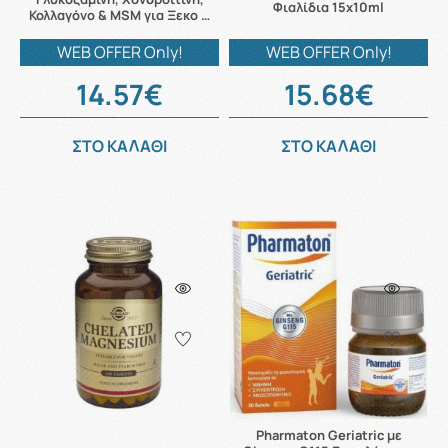
Φιαλίδια 15x10ml
Κολλαγόνο & MSM για Ξεκο …
WEB OFFER Only!
WEB OFFER Only!
14.57€
15.68€
ΣΤΟ ΚΑΛΑΘΙ
ΣΤΟ ΚΑΛΑΘΙ
Pharmaton Geriatric με