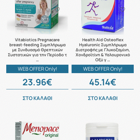
Vitabiotics Pregnacare
Health Aid Osteoflex
breast-feeding Συμπλήρωμα
Hyaluronic Συμπλήρωμα
με Συνδυασμό Θρεπτικών
Διατροφής με Γλυκοζαμίνη,
Συστατικών για την Περίοδο τ
Χονδροϊτίνη & Υαλουρονικό
…
Οξύ γ …
WEB OFFER Only!
WEB OFFER Only!
23.96€
45.14€
ΣΤΟ ΚΑΛΑΘΙ
ΣΤΟ ΚΑΛΑΘΙ