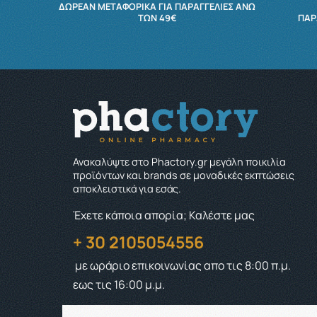
ΔΩΡΕΆΝ ΜΕΤΑΦΟΡΙΚΆ ΓΙΑ ΠΑΡΑΓΓΕΛΊΕΣ ΆΝΩ
ΤΩΝ 49€
ΠΑΡ
Ανακαλύψτε στο Phactory.gr μεγάλη ποικιλία
προϊόντων και brands σε μοναδικές εκπτώσεις
αποκλειστικά για εσάς.
Έχετε κάποια απορία; Καλέστε μας
+ 30 2105054556
με ωράριο επικοινωνίας
απο τις 8:00 π.μ.
εως τις 16:00 μ.μ.