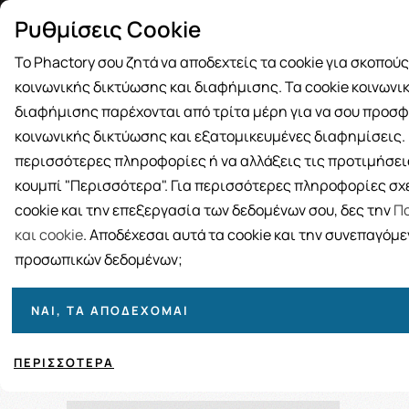
Δωρεάν μεταφορικά για αγορές άνω
Παραλ
Ρυθμίσεις Cookie
των 49€
Το Phactory σου ζητά να αποδεχτείς τα cookie για σκοπού
κοινωνικής δικτύωσης και διαφήμισης. Τα cookie κοινωνι
διαφήμισης παρέχονται από τρίτα μέρη για να σου προσφ
κοινωνικής δικτύωσης και εξατομικευμένες διαφημίσεις. Γ
BRANDS
ΓΥΝΑΙΚΑ
ΑΝΔΡΑΣ
ΜΗΤΕΡΑ ΚΑΙ 
περισσότερες πληροφορίες ή να αλλάξεις τις προτιμήσεις
κουμπί "Περισσότερα". Για περισσότερες πληροφορίες σχε
cookie και την επεξεργασία των δεδομένων σου, δες την
Πο
και cookie
. Αποδέχεσαι αυτά τα cookie και την συνεπαγόμ
προσωπικών δεδομένων;
ΝΑΙ, ΤΑ ΑΠΟΔΈΧΟΜΑΙ
Ταξινόμηση
Προβολή
ΠΕΡΙΣΣΌΤΕΡΑ