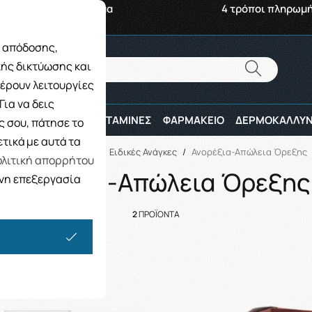
αβή από το Κατάστημα
4 τρόποι πληρωμ
ς απόδοσης,
Αναζήτηση
κής δικτύωσης και
Αναζήτηση
έρουν λειτουργίες
ια να δεις
ΠΑΙΔΙ
ΑΘΛΗΤΕΣ
ΒΙΤΑΜΙΝΕΣ
ΦΑΡΜΑΚΕΙΟ
ΔΕΡΜΟΚΑΛΛΥΝ
 σου, πάτησε το
τικά με αυτά τα
Αρχική
/
ΒΙΤΑΜΙΝΕΣ
/
Ειδικές Ανάγκες
/
Ανορέξια-Απώλεια Όρεξης
λιτική απορρήτου
Ανορέξια-Απώλεια Όρεξης
ενη επεξεργασία
2
ΠΡΟΪΟΝΤΑ