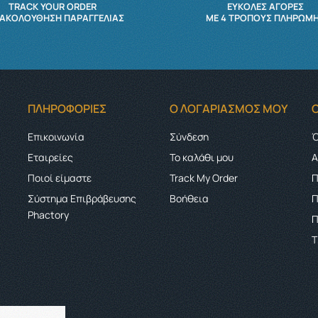
TRACK YOUR ORDER
ΕΥΚΟΛΕΣ ΑΓΟΡΕΣ
ΑΚΟΛΟΎΘΗΣΗ ΠΑΡΑΓΓΕΛΊΑΣ
ΜΕ 4 ΤΡΌΠΟΥΣ ΠΛΗΡΩΜ
ΠΛΗΡΟΦΟΡΊΕΣ
Ο ΛΟΓΑΡΙΑΣΜΌΣ ΜΟΥ
Επικοινωνία
Σύνδεση
Ό
Εταιρείες
Το καλάθι μου
Α
Ποιοί είμαστε
Track My Order
Π
Σύστημα Επιβράβευσης
Boήθεια
Π
Phactory
Π
Τ