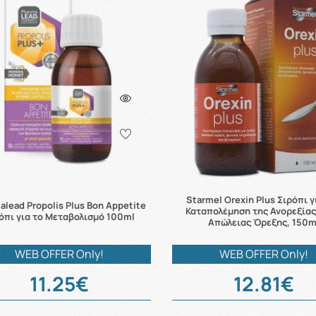
Starmel Orexin Plus Σιρόπι γ
alead Propolis Plus Bon Appetite
Καταπολέμηση της Ανορεξίας
όπι για το Μεταβολισμό 100ml
Απώλειας Όρεξης, 150m
WEB OFFER Only!
WEB OFFER Only!
11.25€
12.81€