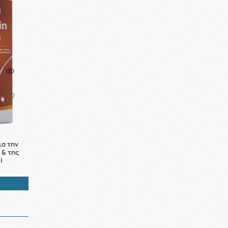
ια την
 & της
l