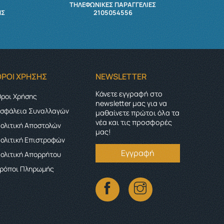
ΤΗΛΕΦΩΝΙΚΕΣ ΠΑΡΑΓΓΕΛΙΕΣ
ΉΣ
2105054556
ΌΡΟΙ ΧΡΉΣΗΣ
NEWSLETTER
Κάνετε εγγραφή στο
ροι Χρήσης
newsletter μας για να
σφάλεια Συναλλαγών
μαθαίνετε πρώτοι όλα τα
νέα και τις προσφορές
ολιτική Αποστολών
μας!
ολιτική Επιστροφών
Εγγραφή
ολιτική Απορρήτου
ρόποι Πληρωμής