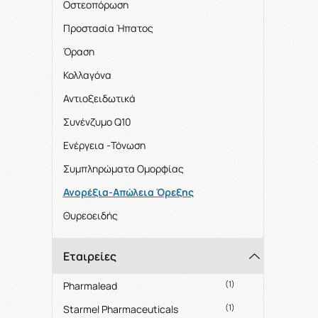
Οστεοπόρωση
Προστασία Ήπατος
Όραση
Κολλαγόνα
Αντιοξειδωτικά
Συνένζυμο Q10
Eνέργεια -Τόνωση
Συμπληρώματα Ομορφίας
Ανορέξια-Απώλεια Όρεξης
Θυρεοειδής
Εταιρείες
(1)
Pharmalead
(1)
Starmel Pharmaceuticals