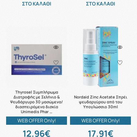
ΣΤΟ ΚΑΛΑΘΙ
ΣΤΟ ΚΑΛΑΘΙ
Thyrosel Συμπλήρωμα
Διατροφής με Σελήνιο &
Nordaid Zinc Acetate Σπρέι
Ψευδάργυρο 30 μασώμενα/
ψευδαργύρου από του
διασπειρόμενα δισκία
Υπογλώσσιο 30ml
Unimedis Phar …
WEB OFFER Only!
WEB OFFER Only!
12.96€
17.91€