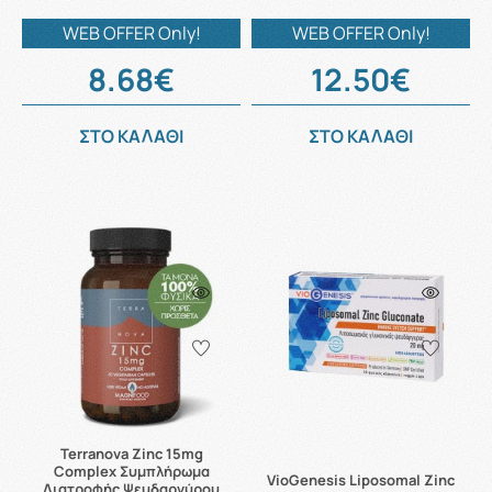
WEB OFFER Only!
WEB OFFER Only!
8.68€
12.50€
ΣΤΟ ΚΑΛΑΘΙ
ΣΤΟ ΚΑΛΑΘΙ
Terranova Zinc 15mg
Complex Συμπλήρωμα
VioGenesis Liposomal Zinc
Διατροφής Ψευδαργύρου