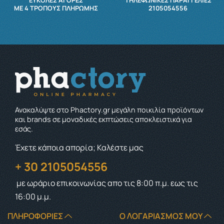
ΕΥΚΟΛΕΣ ΑΓΟΡΕΣ
ΤΗΛΕΦΩΝΙΚΕΣ ΠΑΡΑΓΓΕΛΙΕΣ
ΜΕ 4 ΤΡΌΠΟΥΣ ΠΛΗΡΩΜΉΣ
2105054556
Ανακαλύψτε στο Phactory.gr μεγάλη ποικιλία προϊόντων
και brands σε μοναδικές εκπτώσεις αποκλειστικά για
εσάς.
Έχετε κάποια απορία; Καλέστε μας
+ 30 2105054556
με ωράριο επικοινωνίας
απο τις 8:00 π.μ. εως τις
16:00 μ.μ.
ΠΛΗΡΟΦΟΡΊΕΣ
Ο ΛΟΓΑΡΙΑΣΜΌΣ ΜΟΥ