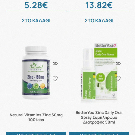
5.28€
13.82€
ΣΤΟ ΚΑΛΑΘΙ
ΣΤΟ ΚΑΛΑΘΙ
BetterYou Zinc Daily Oral
Natural Vitamins Zinc 50mg
Spray Συμπλήρωμα
100tabs
Διατροφής 50ml