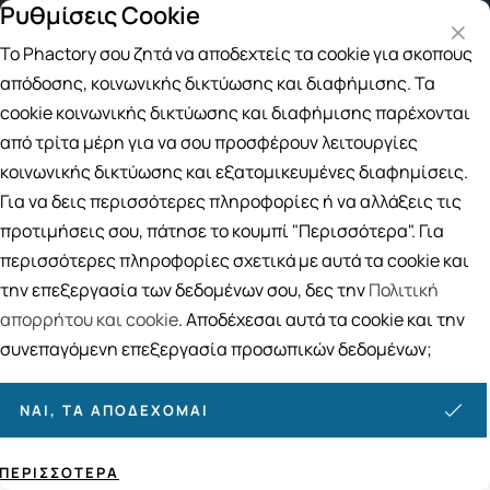
Ρυθμίσεις Cookie
Δωρεάν μεταφορικά για αγορές άνω των 49€
Παραλα
Το Phactory σου ζητά να αποδεχτείς τα cookie για σκοπούς
Αναζήτηση
απόδοσης, κοινωνικής δικτύωσης και διαφήμισης. Τα
cookie κοινωνικής δικτύωσης και διαφήμισης παρέχονται
από τρίτα μέρη για να σου προσφέρουν λειτουργίες
Αρχική
/
ΒΙΤΑΜΙΝΕΣ
/
Μέταλλα, Ιχνοστοιχεία
/
Ψευδάργυρος
κοινωνικής δικτύωσης και εξατομικευμένες διαφημίσεις.
Ψευδάργυρος
Για να δεις περισσότερες πληροφορίες ή να αλλάξεις τις
24
ΠΡΟΪΟΝΤΑ
προτιμήσεις σου, πάτησε το κουμπί "Περισσότερα". Για
περισσότερες πληροφορίες σχετικά με αυτά τα cookie και
Ταξινόμηση
Προβολή
την επεξεργασία των δεδομένων σου, δες την
Πολιτική
απορρήτου και cookie
. Αποδέχεσαι αυτά τα cookie και την
συνεπαγόμενη επεξεργασία προσωπικών δεδομένων;
ΝΑΙ, ΤΑ ΑΠΟΔΈΧΟΜΑΙ
ΠΕΡΙΣΣΌΤΕΡΑ