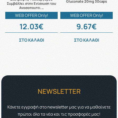
Gluconate 20mg 30caps
Συμβάλλει στην Ενίσχυση του
Ανοσοποιητι …
WEB OFFER Only!
WEB OFFER Only!
12.03€
9.67€
ΣΤΟ ΚΑΛΑΘΙ
ΣΤΟ ΚΑΛΑΘΙ
NEWSLETTER
Κάνετε εγγραφή στο newsletter μας για να μαθαίνετε
πρώτοι όλα τα νέα και τις προσφορές μας!