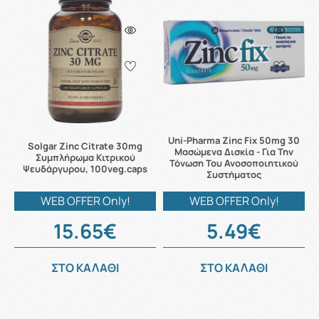
Uni-Pharma Zinc Fix 50mg 30
Solgar Zinc Citrate 30mg
Μασώμενα Δισκία - Για Την
Συμπλήρωμα Κιτρικού
Τόνωση Του Ανοσοποιητικού
Ψευδάργυρου, 100veg.caps
Συστήματος
WEB OFFER Only!
WEB OFFER Only!
15.65€
5.49€
ΣΤΟ ΚΑΛΑΘΙ
ΣΤΟ ΚΑΛΑΘΙ