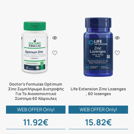
Doctor's Formulas Optimum
Zinc Συμπλήρωμα Διατροφής
Life Extension Zinc Lozenges
Για Το Ανοσοποιητικό
, 60 lozenges
Σύστημα 60 Κάψουλες
WEB OFFER Only!
WEB OFFER Only!
11.92€
15.82€