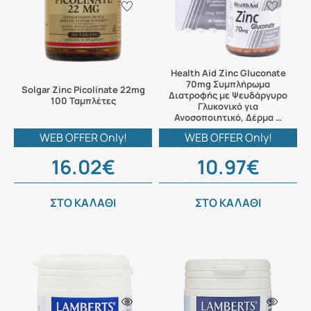
Health Aid Zinc Gluconate
70mg Συμπλήρωμα
Solgar Zinc Picolinate 22mg
Διατροφής με Ψευδάργυρο
100 Ταμπλέτες
Γλυκονικό για
Ανοσοποιητικό, Δέρμα …
WEB OFFER Only!
WEB OFFER Only!
16.02€
10.97€
ΣΤΟ ΚΑΛΑΘΙ
ΣΤΟ ΚΑΛΑΘΙ