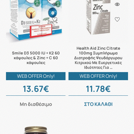
Health Aid Zinc Citrate
Smile D3 5000 IU + K2 60
100mg Συμπλήρωμα
κάψουλες & Zinc + C 60
Διατροφής Ψευδάργυρου
κάψουλες
Κιτρικού Με Ευεργετικές
Ιδιότητες Για …
WEB OFFER Only!
WEB OFFER Only!
13.67€
11.78€
Μη διαθέσιμο
ΣΤΟ ΚΑΛΑΘΙ