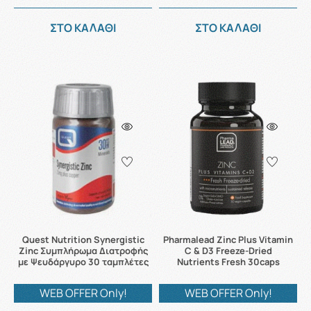
ΣΤΟ ΚΑΛΑΘΙ
ΣΤΟ ΚΑΛΑΘΙ
Quest Nutrition Synergistic
Pharmalead Zinc Plus Vitamin
Zinc Συμπλήρωμα Διατροφής
C & D3 Freeze-Dried
με Ψευδάργυρο 30 ταμπλέτες
Nutrients Fresh 30caps
WEB OFFER Only!
WEB OFFER Only!