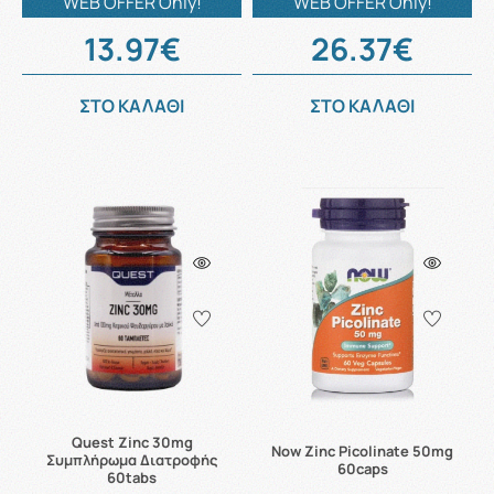
WEB OFFER Only!
WEB OFFER Only!
13.97€
26.37€
ΣΤΟ ΚΑΛΑΘΙ
ΣΤΟ ΚΑΛΑΘΙ
Quest Zinc 30mg
Now Zinc Picolinate 50mg
Συμπλήρωμα Διατροφής
60caps
60tabs