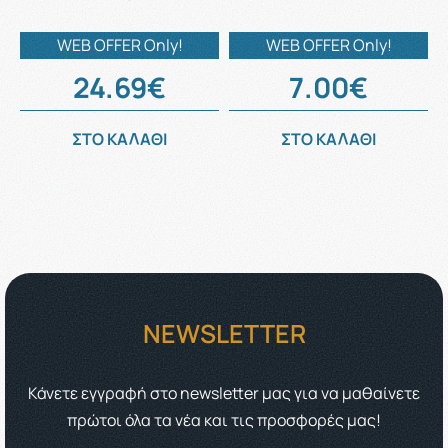
WEB OFFER Only!
WEB OFFER Only!
24.69€
7.00€
ΣΤΟ ΚΑΛΑΘΙ
ΣΤΟ ΚΑΛΑΘΙ
NEWSLETTER
Κάνετε εγγραφή στο newsletter μας για να μαθαίνετε
πρώτοι όλα τα νέα και τις προσφορές μας!