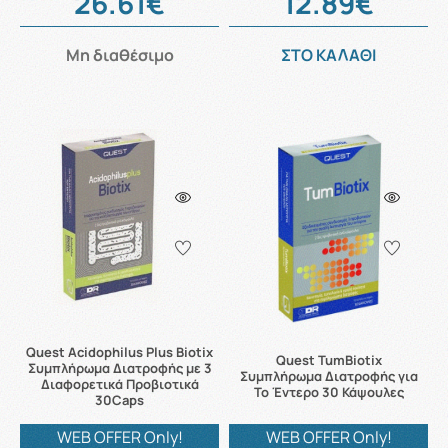
26.61€
12.89€
Μη διαθέσιμο
ΣΤΟ ΚΑΛΑΘΙ
Quest Acidophilus Plus Biotix
Quest TumBiotix
Συμπλήρωμα Διατροφής με 3
Συμπλήρωμα Διατροφής για
Διαφορετικά Προβιοτικά
Το Έντερο 30 Κάψουλες
30Caps
WEB OFFER Only!
WEB OFFER Only!