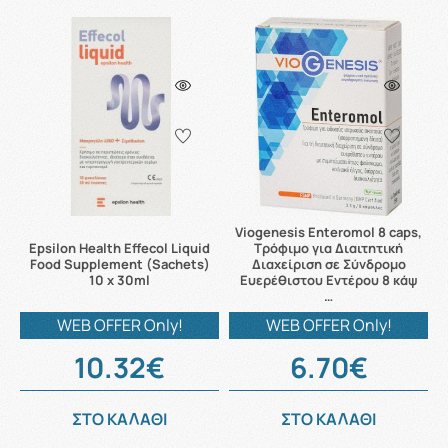
Viogenesis Enteromol 8 caps,
Epsilon Health Effecol Liquid
Τρόφιμο για Διαιτητική
Food Supplement (Sachets)
Διαχείριση σε Σύνδρομο
10 x 30ml
Ευερέθιστου Εντέρου 8 κάψ
…
WEB OFFER Only!
WEB OFFER Only!
10.32€
6.70€
ΣΤΟ ΚΑΛΑΘΙ
ΣΤΟ ΚΑΛΑΘΙ