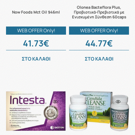
Olonea Bacteflora Plus,
Now Foods Mct Oil 946ml
Προβιοτικά-Πρεβιοτικά με
Ενισχυμένη Σύνθεση 60caps
WEB OFFER Only!
WEB OFFER Only!
41.73€
44.77€
ΣΤΟ ΚΑΛΑΘΙ
ΣΤΟ ΚΑΛΑΘΙ