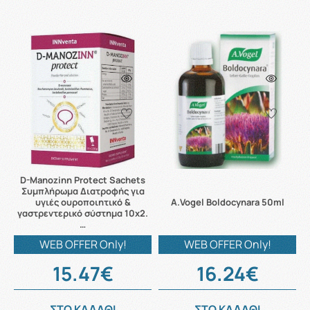
D-Manozinn Protect Sachets
Συμπλήρωμα Διατροφής για
υγιές ουροποιητικό &
A.Vogel Boldocynara 50ml
γαστρεντερικό σύστημα 10x2.
…
WEB OFFER Only!
WEB OFFER Only!
15.47€
16.24€
ΣΤΟ ΚΑΛΑΘΙ
ΣΤΟ ΚΑΛΑΘΙ