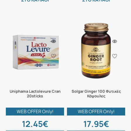
Uniphama Lactolevure Cran
Solgar Ginger 100 Φυτικές
20sticks
Κάψουλες
WEB OFFER Only!
WEB OFFER Only!
12.45€
17.95€