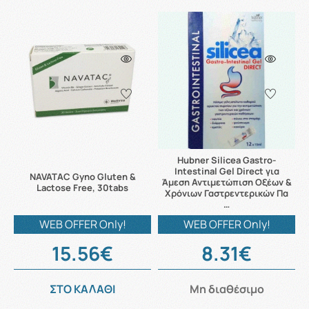
Hubner Silicea Gastro-
Intestinal Gel Direct για
NAVATAC Gyno Gluten &
Άμεση Αντιμετώπιση Οξέων &
Lactose Free, 30tabs
Χρόνιων Γαστρεντερικών Πα
…
WEB OFFER Only!
WEB OFFER Only!
15.56€
8.31€
ΣΤΟ ΚΑΛΑΘΙ
Μη διαθέσιμο