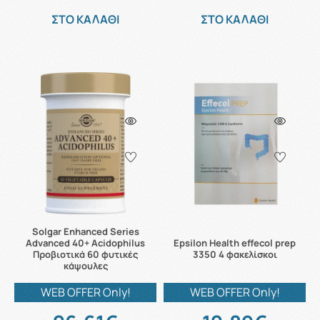
ΣΤΟ ΚΑΛΑΘΙ
ΣΤΟ ΚΑΛΑΘΙ
Solgar Enhanced Series
Advanced 40+ Acidophilus
Epsilon Health effecol prep
Προβιοτικά 60 φυτικές
3350 4 φακελίσκοι
κάψουλες
WEB OFFER Only!
WEB OFFER Only!