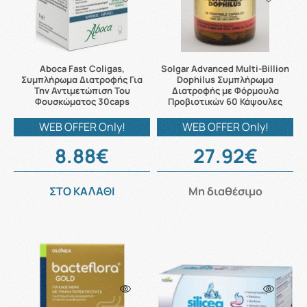
Aboca Fast Coligas,
Solgar Advanced Multi-Billion
Συμπλήρωμα Διατροφής Για
Dophilus Συμπλήρωμα
Την Αντιμετώπιση Του
Διατροφής με Φόρμουλα
Φουσκώματος 30caps
Προβιοτικών 60 Κάψουλες
WEB OFFER Only!
WEB OFFER Only!
8.88€
27.92€
ΣΤΟ ΚΑΛΑΘΙ
Μη διαθέσιμο