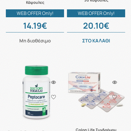
30 κάψουλες
Κάψουλες
WEB OFFER Only!
WEB OFFER Only!
14.19€
20.10€
Μη διαθέσιμο
ΣΤΟ ΚΑΛΑΘΙ
Colon Life Συνδρόμου