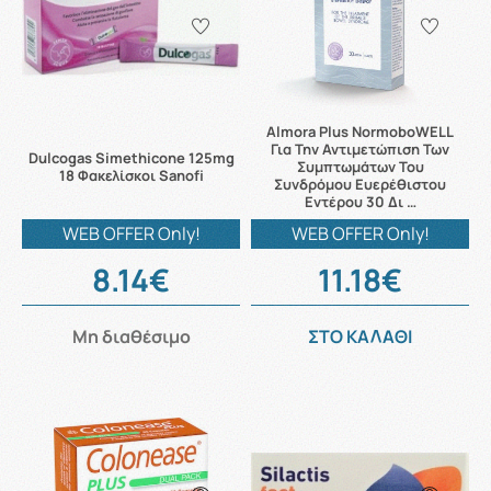
Almora Plus NormoboWELL
Για Την Αντιμετώπιση Των
Dulcogas Simethicone 125mg
Συμπτωμάτων Του
18 Φακελίσκοι Sanofi
Συνδρόμου Ευερέθιστου
Εντέρου 30 Δι …
WEB OFFER Only!
WEB OFFER Only!
8.14€
11.18€
Μη διαθέσιμο
ΣΤΟ ΚΑΛΑΘΙ