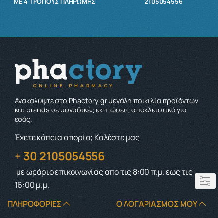
ΜΕ 4 ΤΡΌΠΟΥΣ ΠΛΗΡΩΜΉΣ
2105054556
Ανακαλύψτε στο Phactory.gr μεγάλη ποικιλία προϊόντων
και brands σε μοναδικές εκπτώσεις αποκλειστικά για
εσάς.
Έχετε κάποια απορία; Καλέστε μας
+ 30 2105054556
με ωράριο επικοινωνίας
απο τις 8:00 π.μ. εως τις
16:00 μ.μ.
ΠΛΗΡΟΦΟΡΊΕΣ
Ο ΛΟΓΑΡΙΑΣΜΌΣ ΜΟΥ