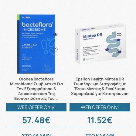
Olonea Bacteflora
Epsilon Health Mintea DR
Microbiome Συμβιωτικό Για
Συμπλήρωμα Διατροφής με
Την Εξισορρόπηση &
Έλαιο Μέντας & Εκχύλισμα
Αποκατάσταση Της
Χαμομηλιού για Καταπράυνση
Βιοποικιλότητας Του …
…
WEB OFFER Only!
WEB OFFER Only!
57.48€
11.52€
ΣΤΟ ΚΑΛΑΘΙ
ΣΤΟ ΚΑΛΑΘΙ