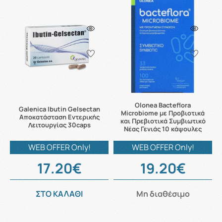
Olonea Bacteflora
Galenica Ibutin Gelsectan
Microbiome με Προβιοτικά
Αποκατάσταση Εντερικής
και Πρεβιοτικά Συμβιωτικό
Λειτουργίας 30caps
Νέας Γενιάς 10 κάψουλες
WEB OFFER Only!
WEB OFFER Only!
17.20€
19.20€
ΣΤΟ ΚΑΛΑΘΙ
Μη διαθέσιμο