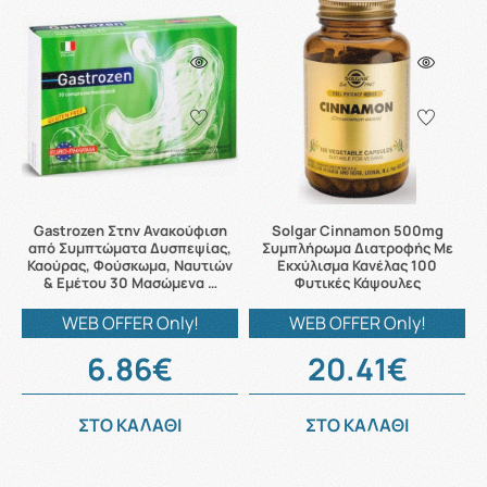
Gastrozen Στην Ανακούφιση
Solgar Cinnamon 500mg
από Συμπτώματα Δυσπεψίας,
Συμπλήρωμα Διατροφής Με
Καούρας, Φούσκωμα, Ναυτιών
Εκχύλισμα Κανέλας 100
& Εμέτου 30 Μασώμενα …
Φυτικές Κάψουλες
WEB OFFER Only!
WEB OFFER Only!
6.86€
20.41€
ΣΤΟ ΚΑΛΑΘΙ
ΣΤΟ ΚΑΛΑΘΙ