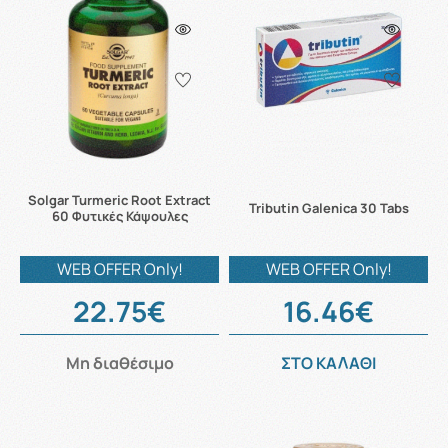
Solgar Turmeric Root Extract
Tributin Galenica 30 Tabs
60 Φυτικές Κάψουλες
WEB OFFER Only!
WEB OFFER Only!
22.75€
16.46€
Μη διαθέσιμο
ΣΤΟ ΚΑΛΑΘΙ