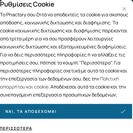
Ρυθμίσεις Cookie
γορές άνω των 49€
Παραλαβή από το Κατάστημα
4 
Το Phactory σου ζητά να αποδεχτείς τα cookie για σκοπούς
Αναζήτηση
απόδοσης, κοινωνικής δικτύωσης και διαφήμισης. Τα
cookie κοινωνικής δικτύωσης και διαφήμισης παρέχονται
από τρίτα μέρη για να σου προσφέρουν λειτουργίες
Αρχική
/
ΒΙΤΑΜΙΝΕΣ
/
Γαστρεντερικό-Πεπτικό Σύστημα
/
Ευερέθιστο Έντερο-Τυμπανισμός
κοινωνικής δικτύωσης και εξατομικευμένες διαφημίσεις.
Ευερέθιστο Έντερο-Τυμπανισμός
Για να δεις περισσότερες πληροφορίες ή να αλλάξεις τις
προτιμήσεις σου, πάτησε το κουμπί "Περισσότερα". Για
54
ΠΡΟΪΟΝΤΑ
περισσότερες πληροφορίες σχετικά με αυτά τα cookie και
Ταξινόμηση
Προβολή
την επεξεργασία των δεδομένων σου, δες την
Πολιτική
απορρήτου και cookie
. Αποδέχεσαι αυτά τα cookie και την
συνεπαγόμενη επεξεργασία προσωπικών δεδομένων;
ΝΑΙ, ΤΑ ΑΠΟΔΈΧΟΜΑΙ
ΠΕΡΙΣΣΌΤΕΡΑ