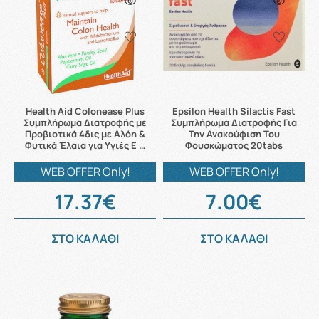
Health Aid Colonease Plus
Epsilon Health Silactis Fast
Συμπλήρωμα Διατροφής με
Συμπλήρωμα Διατροφής Για
Προβιοτικά 4δις με Αλόη &
Την Ανακούφιση Του
Φυτικά Έλαια για Υγιές Ε …
Φουσκώματος 20tabs
WEB OFFER Only!
WEB OFFER Only!
17.37€
7.00€
ΣΤΟ ΚΑΛΑΘΙ
ΣΤΟ ΚΑΛΑΘΙ