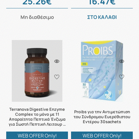
25.26€
16.47€
Μη διαθέσιμο
ΣΤΟ ΚΑΛΑΘΙ
Terranova Digestive Enzyme
Proibs για την Αντιμετώπιση
Complex το μόνο με 11
του Σύνδρομου Ευερέθιστου
Απαραίτητα Πεπτικά Ένζυμα
Εντέρου 30sachets
για Σωστή Πεπτική Λειτουρ …
WEB OFFER Only!
WEB OFFER Only!