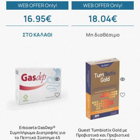
WEB OFFER Only!
WEB OFFER Only!
16.95€
18.04€
ΣΤΟ ΚΑΛΑΘΙ
Μη διαθέσιμο
Erbozeta GasDep®
Quest Tumbiotix Gold με
Συμπλήρωμα Διατροφής για
Προβιοτικά και Πρεβιοτικά
το Πεπτικό Σύστημα 45