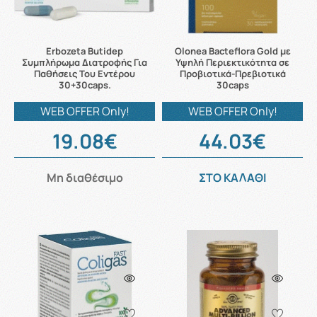
Erbozeta Butidep
Olonea Bacteflora Gold με
Συμπλήρωμα Διατροφής Για
Υψηλή Περιεκτικότητα σε
Παθήσεις Του Εντέρου
Προβιοτικά-Πρεβιοτικά
30+30caps.
30caps
WEB OFFER Only!
WEB OFFER Only!
19.08€
44.03€
Μη διαθέσιμο
ΣΤΟ ΚΑΛΑΘΙ