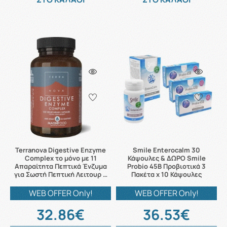
Terranova Digestive Enzyme
Smile Enterocalm 30
Complex το μόνο με 11
Κάψουλες & ΔΩΡΟ Smile
Απαραίτητα Πεπτικά Ένζυμα
Probio 45B Προβιοτικά 3
για Σωστή Πεπτική Λειτουρ …
Πακέτα x 10 Κάψουλες
WEB OFFER Only!
WEB OFFER Only!
32.86€
36.53€