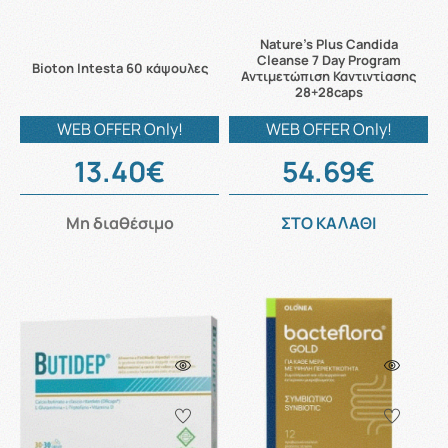
Nature's Plus Candida
Cleanse 7 Day Program
Bioton Intesta 60 κάψουλες
Αντιμετώπιση Καντιντίασης
28+28caps
WEB OFFER Only!
WEB OFFER Only!
13.40€
54.69€
Μη διαθέσιμο
ΣΤΟ ΚΑΛΑΘΙ