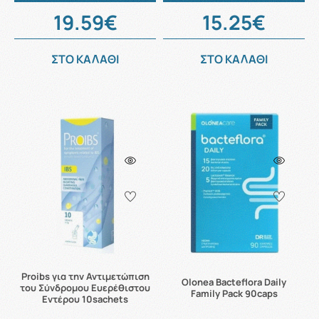
19.59€
15.25€
ΣΤΟ ΚΑΛΑΘΙ
ΣΤΟ ΚΑΛΑΘΙ
Proibs για την Αντιμετώπιση
Olonea Bacteflora Daily
του Σύνδρομου Ευερέθιστου
Family Pack 90caps
Εντέρου 10sachets