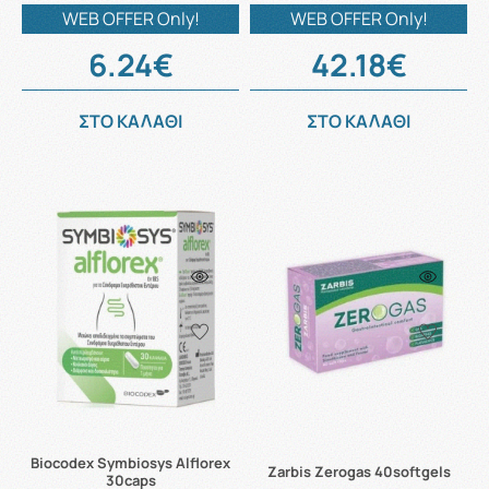
WEB OFFER Only!
WEB OFFER Only!
6.24€
42.18€
ΣΤΟ ΚΑΛΑΘΙ
ΣΤΟ ΚΑΛΑΘΙ
Biocodex Symbiosys Alflorex
Zarbis Zerogas 40softgels
30caps