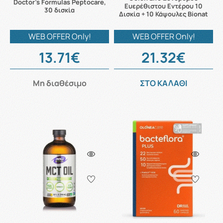
Doctor's Formulas Peptocare,
Ευερέθιστου Εντέρου 10
30 δισκία
Δισκία + 10 Κάψουλες Bionat
WEB OFFER Only!
WEB OFFER Only!
13.71€
21.32€
Μη διαθέσιμο
ΣΤΟ ΚΑΛΑΘΙ