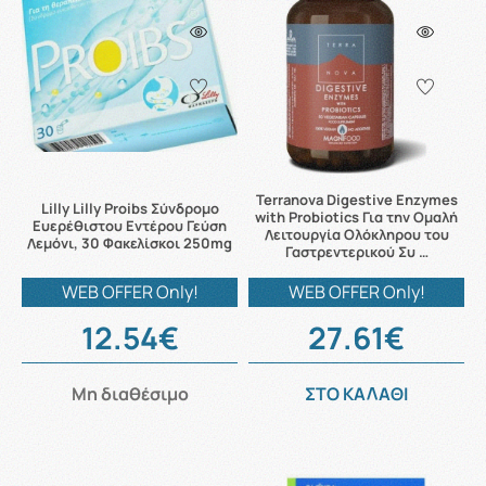
Terranova Digestive Enzymes
Lilly Lilly Proibs Σύνδρομο
with Probiotics Για την Ομαλή
Ευερέθιστου Εντέρου Γεύση
Λειτουργία Ολόκληρου του
Λεμόνι, 30 Φακελίσκοι 250mg
Γαστρεντερικού Συ …
WEB OFFER Only!
WEB OFFER Only!
12.54€
27.61€
Μη διαθέσιμο
ΣΤΟ ΚΑΛΑΘΙ