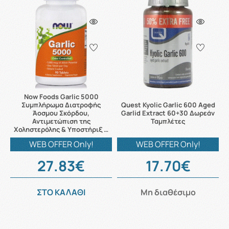
Now Foods Garlic 5000
Συμπλήρωμα Διατροφής
Quest Kyolic Garlic 600 Aged
Άοσμου Σκόρδου,
Garlid Extract 60+30 Δωρεάν
Αντιμετώπιση της
Ταμπλέτες
Χοληστερόλης & Υποστήριξ …
WEB OFFER Only!
WEB OFFER Only!
27.83€
17.70€
ΣΤΟ ΚΑΛΑΘΙ
Μη διαθέσιμο