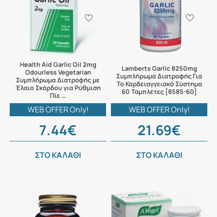
Health Aid Garlic Oil 2mg
Lamberts Garlic 8250mg
Odourless Vegetarian
Συμπλήρωμα Διατροφής Για
Συμπλήρωμα Διατροφής με
Το Καρδειαγγειακό Σύστημα
Έλαιο Σκόρδου για Ρύθμιση
60 Ταμπλέτες [8585-60]
Πίε …
WEB OFFER Only!
WEB OFFER Only!
7.44€
21.69€
ΣΤΟ ΚΑΛΑΘΙ
ΣΤΟ ΚΑΛΑΘΙ