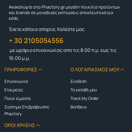
Ανακαλύψτε στο Phactory.gr μεγάλη ποικιλία προϊόντων
και brands σε μοναδικές εκπτώσεις αποκλειστικά για
εσάς.
Έχετε κάποια απορία; Καλέστε μας
+ 30 2105054556
με ωράριο επικοινωνίας
απο τις 8:00 π.μ. εως τις
16:00 μ.μ.
ΠΛΗΡΟΦΟΡΊΕΣ
Ο ΛΟΓΑΡΙΑΣΜΌΣ ΜΟΥ
Επικοινωνία
Σύνδεση
Εταιρείες
Το καλάθι μου
Ποιοί είμαστε
Track My Order
Σύστημα Επιβράβευσης
Boήθεια
Phactory
ΌΡΟΙ ΧΡΉΣΗΣ