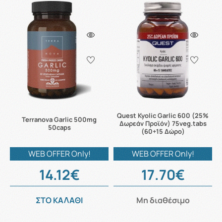
Quest Kyolic Garlic 600 (25%
Terranova Garlic 500mg
Δωρεάν Προϊόν) 75veg.tabs
50caps
(60+15 Δώρο)
WEB OFFER Only!
WEB OFFER Only!
14.12€
17.70€
ΣΤΟ ΚΑΛΑΘΙ
Μη διαθέσιμο