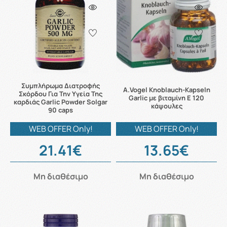
Συμπλήρωμα Διατροφής
A.Vogel Knoblauch-Kapseln
Σκόρδου Για Την Υγεία Της
Garlic με βιταμίνη Ε 120
καρδιάς Garlic Powder Solgar
κάψουλες
90 caps
WEB OFFER Only!
WEB OFFER Only!
21.41€
13.65€
Μη διαθέσιμο
Μη διαθέσιμο