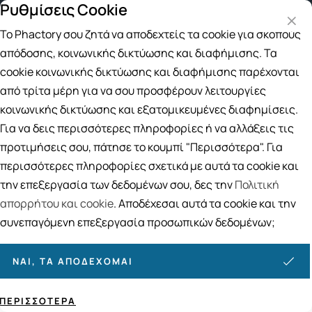
Ρυθμίσεις Cookie
Δωρεάν μεταφορικά για αγορές άνω των 49€
Το Phactory σου ζητά να αποδεχτείς τα cookie για σκοπούς
Αναζήτηση
απόδοσης, κοινωνικής δικτύωσης και διαφήμισης. Τα
cookie κοινωνικής δικτύωσης και διαφήμισης παρέχονται
από τρίτα μέρη για να σου προσφέρουν λειτουργίες
Αρχική
/
ΒΙΤΑΜΙΝΕΣ
/
SuperFoods-Bότανα
/
Garlic-Σκόρδο
κοινωνικής δικτύωσης και εξατομικευμένες διαφημίσεις.
Garlic-Σκόρδο
Για να δεις περισσότερες πληροφορίες ή να αλλάξεις τις
10
ΠΡΟΪΟΝΤΑ
προτιμήσεις σου, πάτησε το κουμπί "Περισσότερα". Για
περισσότερες πληροφορίες σχετικά με αυτά τα cookie και
Ταξινόμηση
Προβολή
την επεξεργασία των δεδομένων σου, δες την
Πολιτική
απορρήτου και cookie
. Αποδέχεσαι αυτά τα cookie και την
συνεπαγόμενη επεξεργασία προσωπικών δεδομένων;
ΝΑΙ, ΤΑ ΑΠΟΔΈΧΟΜΑΙ
ΠΕΡΙΣΣΌΤΕΡΑ