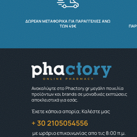
ΔΩΡΕΆΝ ΜΕΤΑΦΟΡΙΚΆ ΓΙΑ ΠΑΡΑΓΓΕΛΊΕΣ ΆΝΩ
ΤΩΝ 49€
ΠΑΡ
Ανακαλύψτε στο Phactory.gr μεγάλη ποικιλία
προϊόντων και brands σε μοναδικές εκπτώσεις
αποκλειστικά για εσάς.
Έχετε κάποια απορία; Καλέστε μας
+ 30 2105054556
με ωράριο επικοινωνίας
απο τις 8:00 π.μ.