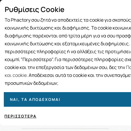
Δωρεάν μεταφορικά για αγορές άνω
Παραλ
Ρυθμίσεις Cookie
των 49€
Το Phactory σου ζητά να αποδεχτείς τα cookie για σκοπού
κοινωνικής δικτύωσης και διαφήμισης. Τα cookie κοινωνι
διαφήμισης παρέχονται από τρίτα μέρη για να σου προσφ
κοινωνικής δικτύωσης και εξατομικευμένες διαφημίσεις. Γ
BRANDS
ΓΥΝΑΙΚΑ
ΑΝΔΡΑΣ
ΜΗΤΕΡΑ ΚΑΙ 
περισσότερες πληροφορίες ή να αλλάξεις τις προτιμήσεις
κουμπί "Περισσότερα". Για περισσότερες πληροφορίες σχε
cookie και την επεξεργασία των δεδομένων σου, δες την
Πο
και cookie
. Αποδέχεσαι αυτά τα cookie και την συνεπαγόμ
προσωπικών δεδομένων;
Ταξινόμηση
Προβολή
ΝΑΙ, ΤΑ ΑΠΟΔΈΧΟΜΑΙ
ΠΕΡΙΣΣΌΤΕΡΑ