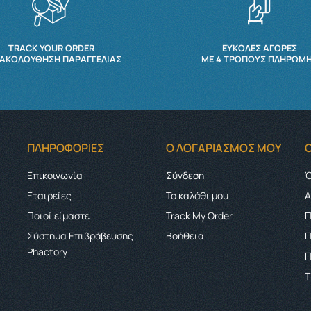
TRACK YOUR ORDER
ΕΥΚΟΛΕΣ ΑΓΟΡΕΣ
ΑΚΟΛΟΎΘΗΣΗ ΠΑΡΑΓΓΕΛΊΑΣ
ΜΕ 4 ΤΡΌΠΟΥΣ ΠΛΗΡΩΜ
ΠΛΗΡΟΦΟΡΊΕΣ
Ο ΛΟΓΑΡΙΑΣΜΌΣ ΜΟΥ
Επικοινωνία
Σύνδεση
Ό
Εταιρείες
Το καλάθι μου
Α
Ποιοί είμαστε
Track My Order
Π
Σύστημα Επιβράβευσης
Boήθεια
Π
Phactory
Π
Τ