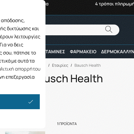
αβή από το Κατάστημα
4 τρόποι πληρωμ
ς απόδοσης,
Αναζήτηση
κής δικτύωσης και
Αναζήτηση
έρουν λειτουργίες
ια να δεις
ΠΑΙΔΙ
ΑΘΛΗΤΕΣ
ΒΙΤΑΜΙΝΕΣ
ΦΑΡΜΑΚΕΙΟ
ΔΕΡΜΟΚΑΛΛΥΝ
 σου, πάτησε το
τικά με αυτά τα
Αρχική
/
Εταιρίες
/
Bausch Health
λιτική απορρήτου
Bausch Health
ενη επεξεργασία
1
ΠΡΟΪΌΝΤΑ