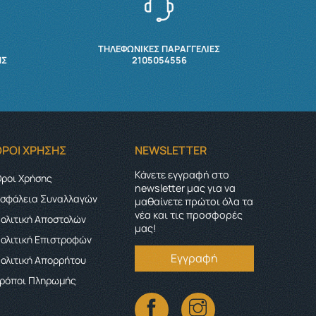
ΤΗΛΕΦΩΝΙΚΕΣ ΠΑΡΑΓΓΕΛΙΕΣ
ΉΣ
2105054556
ΌΡΟΙ ΧΡΉΣΗΣ
NEWSLETTER
Κάνετε εγγραφή στο
ροι Χρήσης
newsletter μας για να
σφάλεια Συναλλαγών
μαθαίνετε πρώτοι όλα τα
νέα και τις προσφορές
ολιτική Αποστολών
μας!
ολιτική Επιστροφών
Εγγραφή
ολιτική Απορρήτου
ρόποι Πληρωμής