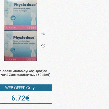
siodose Φυσιολογικός Ορός σε
λες 2 Συσκευασίες των (30x5ml)
WEB OFFER Only!
6.72€