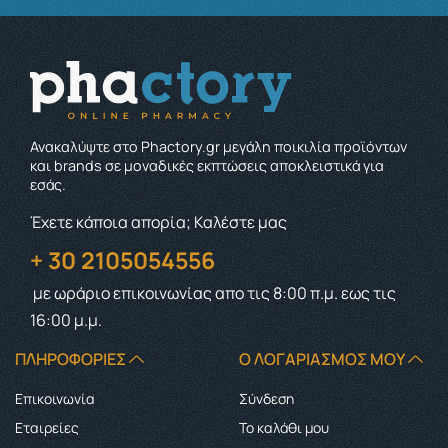
Ανακαλύψτε στο Phactory.gr μεγάλη ποικιλία προϊόντων
και brands σε μοναδικές εκπτώσεις αποκλειστικά για
εσάς.
Έχετε κάποια απορία; Καλέστε μας
+ 30 2105054556
με ωράριο επικοινωνίας
απο τις 8:00 π.μ. εως τις
16:00 μ.μ.
ΠΛΗΡΟΦΟΡΊΕΣ
Ο ΛΟΓΑΡΙΑΣΜΌΣ ΜΟΥ
Επικοινωνία
Σύνδεση
Εταιρείες
Το καλάθι μου