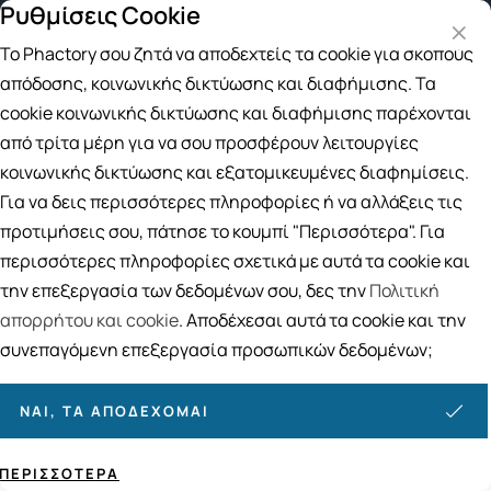
Ρυθμίσεις Cookie
Δωρεάν μεταφορικά για αγορές άνω των 49€
Το Phactory σου ζητά να αποδεχτείς τα cookie για σκοπούς
Αναζήτηση
απόδοσης, κοινωνικής δικτύωσης και διαφήμισης. Τα
cookie κοινωνικής δικτύωσης και διαφήμισης παρέχονται
από τρίτα μέρη για να σου προσφέρουν λειτουργίες
Αρχική
/
Εταιρίες
/
IgActive
κοινωνικής δικτύωσης και εξατομικευμένες διαφημίσεις.
IgActive
Για να δεις περισσότερες πληροφορίες ή να αλλάξεις τις
προτιμήσεις σου, πάτησε το κουμπί "Περισσότερα". Για
Ταξινόμηση
Προβολή
περισσότερες πληροφορίες σχετικά με αυτά τα cookie και
την επεξεργασία των δεδομένων σου, δες την
Πολιτική
απορρήτου και cookie
. Αποδέχεσαι αυτά τα cookie και την
3
ΠΡΟΪΌΝΤΑ
συνεπαγόμενη επεξεργασία προσωπικών δεδομένων;
ΝΑΙ, ΤΑ ΑΠΟΔΈΧΟΜΑΙ
ΠΕΡΙΣΣΌΤΕΡΑ