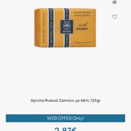
Apivita Φυσικό Σαπούνι με Μέλι 125gr
WEB OFFER Only!
2.87€