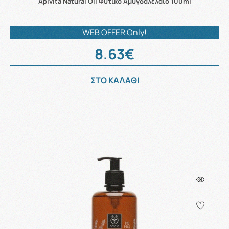
Apivita Natural Oil Φυτικό Αμυγδαλέλαιο 100ml
WEB OFFER Only!
8.63€
ΣΤΟ ΚΑΛΑΘΙ