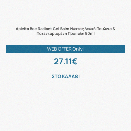
Apivita Bee Radiant Gel Balm Νύχτας Λευκή Παιώνια &
Πατενταρισμένη Πρόπολη 50ml
WEB OFFER Only!
27.11€
ΣΤΟ ΚΑΛΑΘΙ