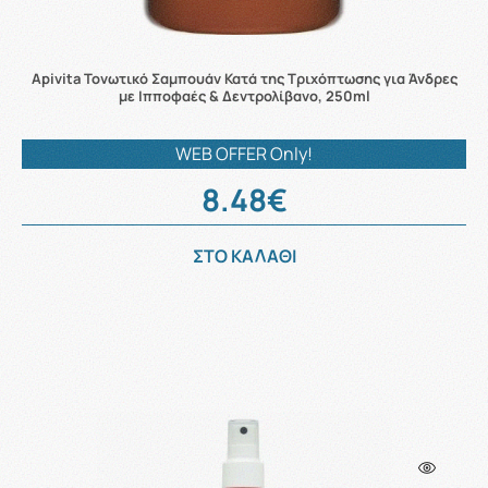
Apivita Τονωτικό Σαμπουάν Κατά της Τριχόπτωσης για Άνδρες
με Ιπποφαές & Δεντρολίβανο, 250ml
WEB OFFER Only!
8.48€
ΣΤΟ ΚΑΛΑΘΙ