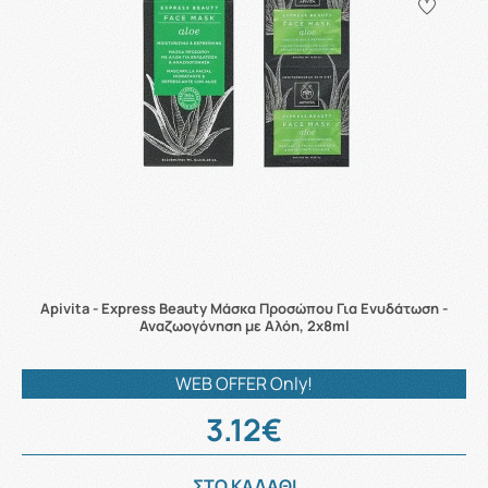
Apivita - Express Beauty Μάσκα Προσώπου Για Ενυδάτωση -
Αναζωογόνηση με Αλόη, 2x8ml
WEB OFFER Only!
3.12€
ΣΤΟ ΚΑΛΑΘΙ