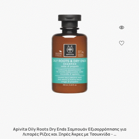
Apivita Oily Roots Dry Ends Σαμπουάν Εξισορρόπησης για
Λιπαρές Ρίζες και Ξηρές Άκρες με Τσουκνίδα - …