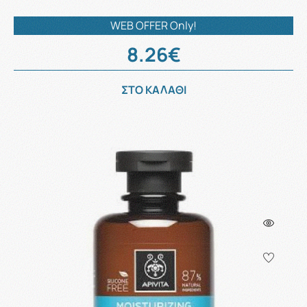
WEB OFFER Only!
8.26€
ΣΤΟ ΚΑΛΑΘΙ