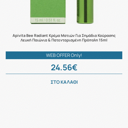
Apivita Bee Radiant Κρέμα Ματιών Για Σημάδια Κούρασης
Λευκή Παιώνια & Πατενταρισμένη Πρόπολη 15ml
WEB OFFER Only!
24.56€
ΣΤΟ ΚΑΛΑΘΙ