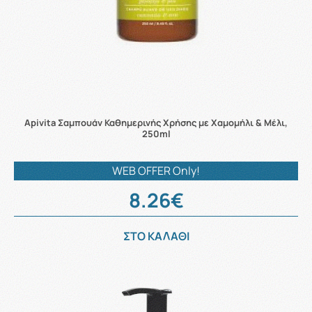
Apivita Σαμπουάν Καθημερινής Χρήσης με Χαμομήλι & Μέλι,
250ml
WEB OFFER Only!
8.26€
ΣΤΟ ΚΑΛΑΘΙ