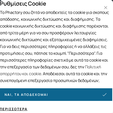
Ρυθμίσεις Cookie
γορές άνω των 49€
Παραλαβή από το Κατάστημα
4 
Το Phactory σου ζητά να αποδεχτείς τα cookie για σκοπούς
Αναζήτηση
απόδοσης, κοινωνικής δικτύωσης και διαφήμισης. Τα
cookie κοινωνικής δικτύωσης και διαφήμισης παρέχονται
από τρίτα μέρη για να σου προσφέρουν λειτουργίες
Αρχική
/
Εταιρίες
/
Apivita
κοινωνικής δικτύωσης και εξατομικευμένες διαφημίσεις.
Apivita
Για να δεις περισσότερες πληροφορίες ή να αλλάξεις τις
προτιμήσεις σου, πάτησε το κουμπί "Περισσότερα". Για
Ταξινόμηση
Προβολή
περισσότερες πληροφορίες σχετικά με αυτά τα cookie και
την επεξεργασία των δεδομένων σου, δες την
Πολιτική
Σελίδες:
απορρήτου και cookie
. Αποδέχεσαι αυτά τα cookie και την
συνεπαγόμενη επεξεργασία προσωπικών δεδομένων;
1
2
3
4
ΝΑΙ, ΤΑ ΑΠΟΔΈΧΟΜΑΙ
255
ΠΡΟΪΌΝΤΑ
ΠΕΡΙΣΣΌΤΕΡΑ