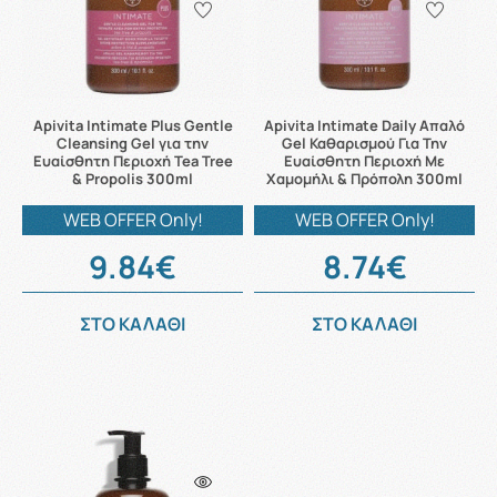
Apivita Intimate Plus Gentle
Apivita Intimate Daily Απαλό
Cleansing Gel για την
Gel Καθαρισμού Για Την
Ευαίσθητη Περιοχή Tea Tree
Ευαίσθητη Περιοχή Με
& Propolis 300ml
Χαμομήλι & Πρόπολη 300ml
WEB OFFER Only!
WEB OFFER Only!
9.84€
8.74€
ΣΤΟ ΚΑΛΑΘΙ
ΣΤΟ ΚΑΛΑΘΙ