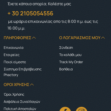
Έχετε κάποια απορία; Καλέστε μας
+ 30 2105054556
με ωράριο επικοινωνίας
απο τις 8:00 π.μ. εως τις
16:00 μ.μ.
ΠΛΗΡΟΦΟΡΊΕΣ
Ο ΛΟΓΑΡΙΑΣΜΌΣ ΜΟΥ
Επικοινωνία
Σύνδεση
Εταιρείες
Το καλάθι μου
Ποιοί είμαστε
Track My Order
Σύστημα Επιβράβευσης
Boήθεια
Phactory
ΌΡΟΙ ΧΡΉΣΗΣ
Όροι Χρήσης
Ασφάλεια Συναλλαγών
Πολιτική Αποστολών