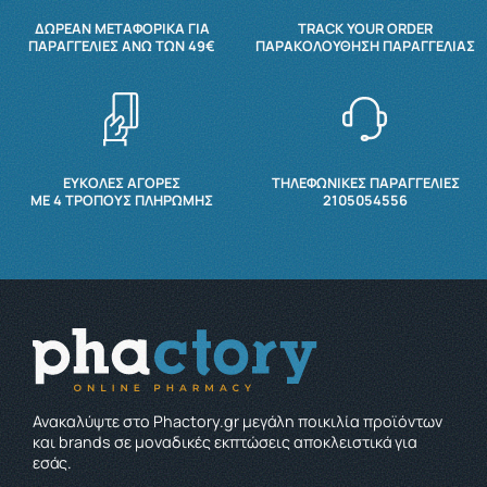
ΔΩΡΕΆΝ ΜΕΤΑΦΟΡΙΚΆ ΓΙΑ
TRACK YOUR ORDER
ΠΑΡΑΓΓΕΛΊΕΣ ΆΝΩ ΤΩΝ 49€
ΠΑΡΑΚΟΛΟΎΘΗΣΗ ΠΑΡΑΓΓΕΛΊΑΣ
ΕΥΚΟΛΕΣ ΑΓΟΡΕΣ
ΤΗΛΕΦΩΝΙΚΕΣ ΠΑΡΑΓΓΕΛΙΕΣ
ΜΕ 4 ΤΡΌΠΟΥΣ ΠΛΗΡΩΜΉΣ
2105054556
Ανακαλύψτε στο Phactory.gr μεγάλη ποικιλία προϊόντων
και brands σε μοναδικές εκπτώσεις αποκλειστικά για
εσάς.