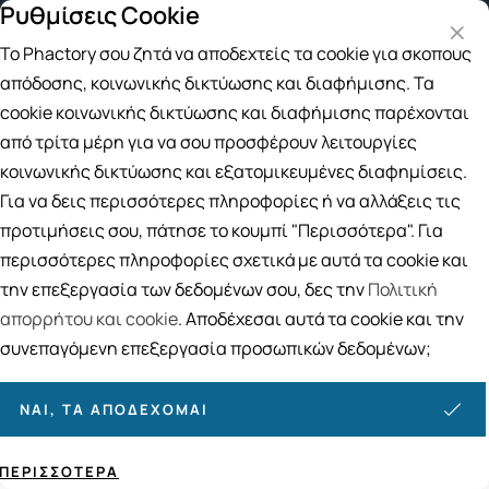
Ρυθμίσεις Cookie
Δωρεάν μεταφορικά για αγορές άνω των 49€
Το Phactory σου ζητά να αποδεχτείς τα cookie για σκοπούς
Αναζήτηση
απόδοσης, κοινωνικής δικτύωσης και διαφήμισης. Τα
cookie κοινωνικής δικτύωσης και διαφήμισης παρέχονται
από τρίτα μέρη για να σου προσφέρουν λειτουργίες
Αρχική
/
Εταιρίες
/
Apivita
/
Apivita Intimate Care
κοινωνικής δικτύωσης και εξατομικευμένες διαφημίσεις.
Apivita Intimate Care
Για να δεις περισσότερες πληροφορίες ή να αλλάξεις τις
προτιμήσεις σου, πάτησε το κουμπί "Περισσότερα". Για
Ταξινόμηση
Προβολή
περισσότερες πληροφορίες σχετικά με αυτά τα cookie και
την επεξεργασία των δεδομένων σου, δες την
Πολιτική
απορρήτου και cookie
. Αποδέχεσαι αυτά τα cookie και την
3
ΠΡΟΪΌΝΤΑ
συνεπαγόμενη επεξεργασία προσωπικών δεδομένων;
ΝΑΙ, ΤΑ ΑΠΟΔΈΧΟΜΑΙ
ΠΕΡΙΣΣΌΤΕΡΑ