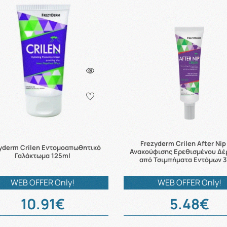
Frezyderm Crilen After Nip
yderm Crilen Εντομοαπωθητικό
Ανακούφισης Ερεθισμένου Δέ
Γαλάκτωμα 125ml
από Τσιμπήματα Εντόμων 
WEB OFFER Only!
WEB OFFER Only!
10.91€
5.48€