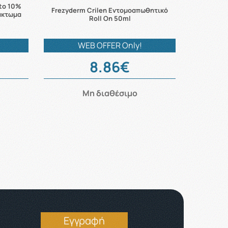
ito 10%
Frezyderm Crilen Εντομοαπωθητικό
άκτωμα
Roll On 50ml
WEB OFFER Only!
8.86€
Μη διαθέσιμο
Εγγραφή