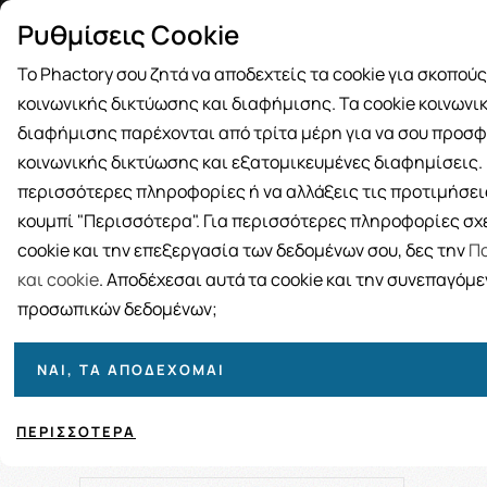
Δωρεάν μεταφορικά για αγορές άνω
Παραλ
Ρυθμίσεις Cookie
των 49€
Το Phactory σου ζητά να αποδεχτείς τα cookie για σκοπού
κοινωνικής δικτύωσης και διαφήμισης. Τα cookie κοινωνι
διαφήμισης παρέχονται από τρίτα μέρη για να σου προσφ
κοινωνικής δικτύωσης και εξατομικευμένες διαφημίσεις. Γ
BRANDS
ΓΥΝΑΙΚΑ
ΑΝΔΡΑΣ
ΜΗΤΕΡΑ ΚΑΙ 
περισσότερες πληροφορίες ή να αλλάξεις τις προτιμήσεις
κουμπί "Περισσότερα". Για περισσότερες πληροφορίες σχε
cookie και την επεξεργασία των δεδομένων σου, δες την
Πο
και cookie
. Αποδέχεσαι αυτά τα cookie και την συνεπαγόμ
προσωπικών δεδομένων;
Ταξινόμηση
Προβολή
ΝΑΙ, ΤΑ ΑΠΟΔΈΧΟΜΑΙ
ΠΕΡΙΣΣΌΤΕΡΑ