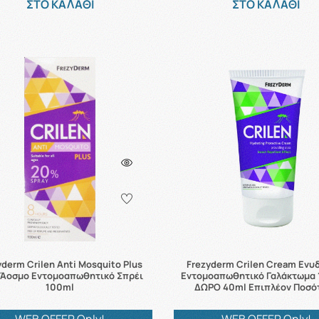
ΣΤΟ ΚΑΛΑΘΙ
ΣΤΟ ΚΑΛΑΘΙ
yderm Crilen Anti Mosquito Plus
Frezyderm Crilen Cream Ενυ
Άοσμο Εντομοαπωθητικό Σπρέι
Εντομοαπωθητικό Γαλάκτωμα 
100ml
ΔΩΡΟ 40ml Επιπλέον Ποσό