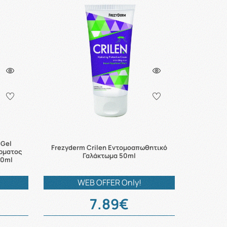
 Gel
Frezyderm Crilen Εντομοαπωθητικό
ρματος
Γαλάκτωμα 50ml
30ml
WEB OFFER Only!
7.89€