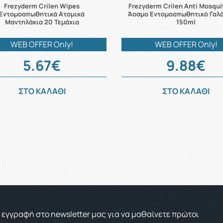
Frezyderm Crilen Wipes
Frezyderm Crilen Anti Mosqu
Εντομοαπωθητικά Ατομικά
Άοσμο Εντομοαπωθητικό Γαλ
Μαντηλάκια 20 Τεμάχια
150ml
WEB OFFER Only!
WEB OFFER Only!
5.67€
9.88€
ΣΤΟ ΚΑΛΑΘΙ
ΣΤΟ ΚΑΛΑΘΙ
 εγγραφή στο newsletter μας για να μαθαίνετε πρώτοι