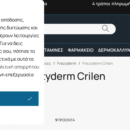
αβή από το Κατάστημα
4 τρόποι πληρωμ
ς απόδοσης,
Αναζήτηση
κής δικτύωσης και
Αναζήτηση
έρουν λειτουργίες
ια να δεις
ΠΑΙΔΙ
ΑΘΛΗΤΕΣ
ΒΙΤΑΜΙΝΕΣ
ΦΑΡΜΑΚΕΙΟ
ΔΕΡΜΟΚΑΛΛΥΝ
 σου, πάτησε το
τικά με αυτά τα
Αρχική
/
Εταιρίες
/
Frezyderm
/
Frezyderm Crilen
λιτική απορρήτου
Frezyderm Crilen
ενη επεξεργασία
9
ΠΡΟΪΌΝΤΑ