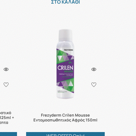
ΣΤΟ ΚΑΛΑΘΙ
δατικό
Frezyderm Crilen Mousse
125ml +
Εντομοαπωθητικός Αφρός 150ml
τητα