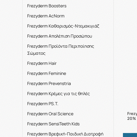
Frezyderm Boosters
Frezyderm AcNorm
Frezyderm Kαθαρισμός-Ντεμακιγιάζ
Frezyderm Aπολέπιση Προσώπου
Frezyderm Προϊόντα Περιποίησης
Σώματος
Frezyderm Hair
Frezyderm Feminine
Frezyderm Prevenstria
Frezyderm Κρέμες για τις θηλές
Frezyderm PS.T.
Frezyderm Oral Science
Frez
20% 
Frezyderm SensiTeeth Kids
Frezyderm Βρεφική-Παιδική Διατροφή