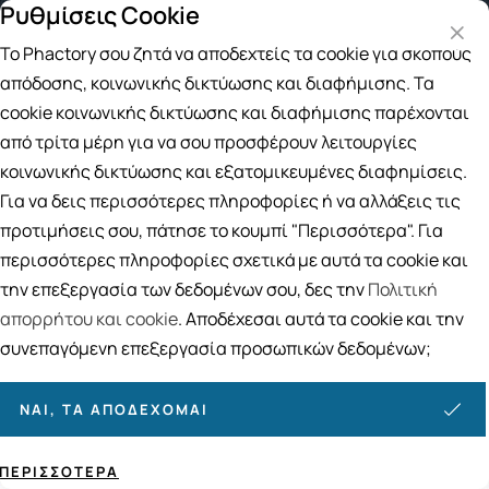
Ρυθμίσεις Cookie
Δωρεάν μεταφορικά για αγορές άνω των 
Το Phactory σου ζητά να αποδεχτείς τα cookie για σκοπούς
Αναζήτηση
απόδοσης, κοινωνικής δικτύωσης και διαφήμισης. Τα
cookie κοινωνικής δικτύωσης και διαφήμισης παρέχονται
από τρίτα μέρη για να σου προσφέρουν λειτουργίες
Αρχική
/
Εταιρίες
/
Frezyderm
/
Frezyderm Frezymar
κοινωνικής δικτύωσης και εξατομικευμένες διαφημίσεις.
Frezyderm Frezymar
Για να δεις περισσότερες πληροφορίες ή να αλλάξεις τις
προτιμήσεις σου, πάτησε το κουμπί "Περισσότερα". Για
Ταξινόμηση
Προβολή
περισσότερες πληροφορίες σχετικά με αυτά τα cookie και
την επεξεργασία των δεδομένων σου, δες την
Πολιτική
απορρήτου και cookie
. Αποδέχεσαι αυτά τα cookie και την
4
ΠΡΟΪΌΝΤΑ
συνεπαγόμενη επεξεργασία προσωπικών δεδομένων;
ΝΑΙ, ΤΑ ΑΠΟΔΈΧΟΜΑΙ
ΠΕΡΙΣΣΌΤΕΡΑ