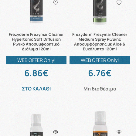
Frezyderm Frezymar Cleaner
Frezyderm Frezymar Cleaner
Hypertonic Soft Diffusion
Medium Spray Ρινικής
Ρινικό Αποσυμφορητικό
Αποσυμφόρησης με Aloe &
Διάλυμα 120ml
Ευκάλυπτο 120ml
WEB OFFER Only!
WEB OFFER Only!
6.86€
6.76€
ΣΤΟ ΚΑΛΑΘΙ
Μη διαθέσιμο