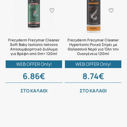
Frezyderm Frezymar Cleaner
Frezyderm Frezymar Cleaner
Soft Baby Isotonic Ισότονο
Hypertonic Ρινικό Σπρέι με
Αποσυμφορητικό Διάλυμα
Θαλασσινό Νερό για Όλη την
για Βρέφη από 0m+ 120ml
Οικογένεια 120ml
WEB OFFER Only!
WEB OFFER Only!
6.86€
8.74€
ΣΤΟ ΚΑΛΑΘΙ
ΣΤΟ ΚΑΛΑΘΙ