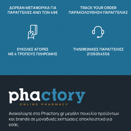
ΔΩΡΕΆΝ ΜΕΤΑΦΟΡΙΚΆ ΓΙΑ
TRACK YOUR ORDER
ΠΑΡΑΓΓΕΛΊΕΣ ΆΝΩ ΤΩΝ 49€
ΠΑΡΑΚΟΛΟΎΘΗΣΗ ΠΑΡΑΓΓΕΛΊΑΣ
ΕΥΚΟΛΕΣ ΑΓΟΡΕΣ
ΤΗΛΕΦΩΝΙΚΕΣ ΠΑΡΑΓΓΕΛΙΕΣ
ΜΕ 4 ΤΡΌΠΟΥΣ ΠΛΗΡΩΜΉΣ
2105054556
Ανακαλύψτε στο Phactory.gr μεγάλη ποικιλία προϊόντων
και brands σε μοναδικές εκπτώσεις αποκλειστικά για
εσάς.